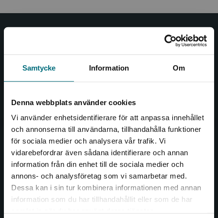
Nypon och Vilja
Nypon och Vilja förlag ger ut böcker som väcker läslust
Samtycke
Information
Om
och öppnar dörren till nya världar och möjligheter för
såväl barn som vuxna.
Nypon och Vilja förlag är en del av Studentlitteratur.
Denna webbplats använder cookies
Vi använder enhetsidentifierare för att anpassa innehållet
Kontakta oss
och annonserna till användarna, tillhandahålla funktioner
för sociala medier och analysera vår trafik. Vi
Kontakta oss
Begränsad fraktregion
vidarebefordrar även sådana identifierare och annan
046-31 20 00
information från din enhet till de sociala medier och
annons- och analysföretag som vi samarbetar med.
Box 141
Dessa kan i sin tur kombinera informationen med annan
221 00 Lund
information som du har tillhandahållit eller som de har
Det verkar som att du besöker
samlat in när du har använt deras tjänster.
Besöksadress:
nyponochviljaforlag.se via en enhet utanför