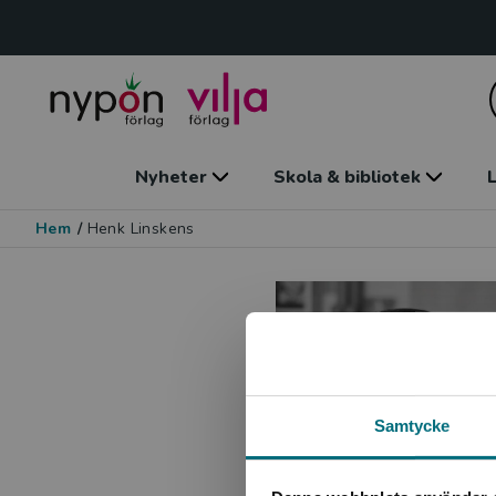
Nyheter
Skola & bibliotek
L
Hem
/
Henk Linskens
Samtycke