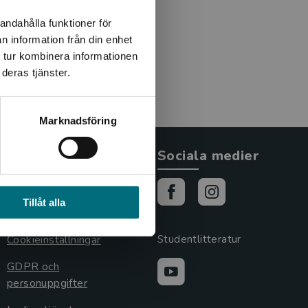
 att lära sig läsa. Så var
andahålla funktioner för
en personliga berättelsen
n information från din enhet
inskens hoppar
 tur kombinera informationen
deras tjänster.
Marknadsföring
Allmänna länkar
Sociala medier
Om oss
Tillåt alla
Cookies
Cookieinställningar
Studentlitteratur
GDPR och
personuppgifter