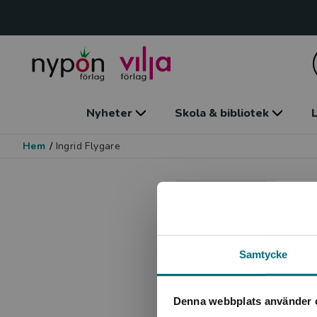
Nyheter
Skola & bibliotek
L
Hem
/
Ingrid Flygare
I
Il
Samtycke
Denna webbplats använder 