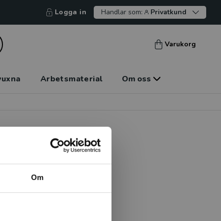
Logga in
Handlar som:
Privatkund
Varukorg
vuxna
Arbetsmaterial
Om oss
Om