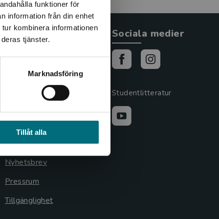
andahålla funktioner för
n information från din enhet
 tur kombinera informationen
Allmänna länkar
Sociala medier
deras tjänster.
Om oss
Cookies
Marknadsföring
Cookieinställningar
Studentlitteratur
GDPR och
personuppgifter
Tillåt alla
Lediga tjänster
Nyhetsbrev
Pressrum
Tillgänglighet