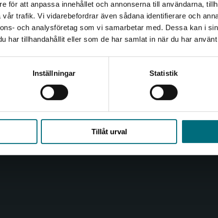
e för att anpassa innehållet och annonserna till användarna, tillh
Det verkar som att du besöker nyponochviljaforlag.se via
vår trafik. Vi vidarebefordrar även sådana identifierare och anna
en enhet utanför Sverige. Vi erbjuder inte leveranser
nnons- och analysföretag som vi samarbetar med. Dessa kan i sin
utanför Sverige. För att kunna slutföra ett köp måste
Kontakta oss
Kundservice
har tillhandahållit eller som de har samlat in när du har använt 
leveransadressen vara i Sverige.
Kontakta oss
Kontakta kundservice
Kontakta kundservice
046-31 20 00
046-31 21 00
Inställningar
Statistik
Box 141
Frågor och svar
221 00 Lund
Köpvillkor
Stäng
Besöksadress:
Tillåt urval
Åkergränden 1