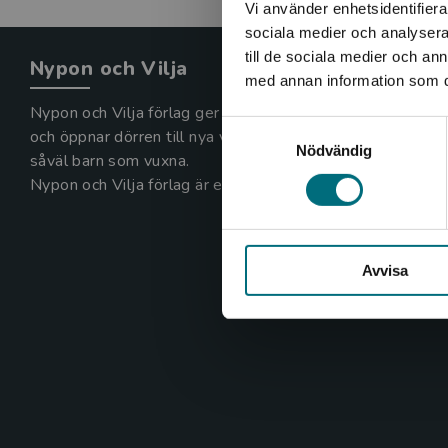
Vi använder enhetsidentifierar
sociala medier och analysera 
till de sociala medier och a
Nypon och Vilja
med annan information som du 
Nypon och Vilja förlag ger ut böcker som väcker läslust
Samtyckesval
och öppnar dörren till nya världar och möjligheter för
Nödvändig
såväl barn som vuxna.
Nypon och Vilja förlag är en del av Studentlitteratur.
Avvisa