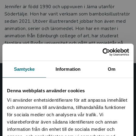
Jennifer är född 1990 och uppvuxen i Järna utanför
Södertälje. Hon har varit verksam som barnboksillustratör
sedan 2021. Utöver illustrerandet jobbar hon även med
animation, serier och läromedel. Hon har en master i
animation från Edinburgh college of art, har studerat
färglära vid Borås universitet och gått ett projektår på
Serieskolan i Malmö
Samtycke
Information
Om
Nypon och Vilja
Denna webbplats använder cookies
Nypon och Vilja förlag ger ut böcker som väcker läslust
och öppnar dörren till nya världar och möjligheter för
Vi använder enhetsidentifierare för att anpassa innehållet
såväl barn som vuxna.
och annonserna till användarna, tillhandahålla funktioner
Nypon och Vilja förlag är en del av Studentlitteratur.
för sociala medier och analysera vår trafik. Vi
Begränsad fraktregion
vidarebefordrar även sådana identifierare och annan
Kontakta oss
information från din enhet till de sociala medier och