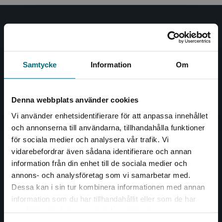
Nypon och Vilja
Nypon och Vilja förlag ger ut böcker som väcker läslust
och öppnar dörren till nya världar och möjligheter för
Samtycke
Information
Om
såväl barn som vuxna.
Nypon och Vilja förlag är en del av Studentlitteratur.
Denna webbplats använder cookies
Kontakta oss
Vi använder enhetsidentifierare för att anpassa innehållet
och annonserna till användarna, tillhandahålla funktioner
Kontakta oss
för sociala medier och analysera vår trafik. Vi
Begränsad fraktregion
vidarebefordrar även sådana identifierare och annan
046-31 20 00
information från din enhet till de sociala medier och
Box 141
annons- och analysföretag som vi samarbetar med.
221 00 Lund
Dessa kan i sin tur kombinera informationen med annan
information som du har tillhandahållit eller som de har
Det verkar som att du besöker
Besöksadress:
samlat in när du har använt deras tjänster.
nyponochviljaforlag.se via en enhet utanför