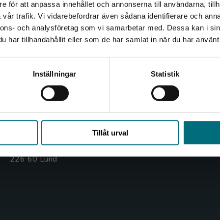
e för att anpassa innehållet och annonserna till användarna, tillh
Det verkar som att du besöker nyponochviljaforlag.se via
vår trafik. Vi vidarebefordrar även sådana identifierare och anna
en enhet utanför Sverige. Vi erbjuder inte leveranser
nnons- och analysföretag som vi samarbetar med. Dessa kan i sin
utanför Sverige. För att kunna slutföra ett köp måste
Kontakta oss
Kundservice
har tillhandahållit eller som de har samlat in när du har använt 
leveransadressen vara i Sverige.
Kontakta oss
Kontakta kundservice
Kontakta kundservice
Inställningar
Statistik
046-31 20 00
046-31 21 00
Box 141
Frågor och svar
221 00 Lund
Stäng
Köpvillkor
Tillåt urval
Besöksadress:
Åkergränden 1