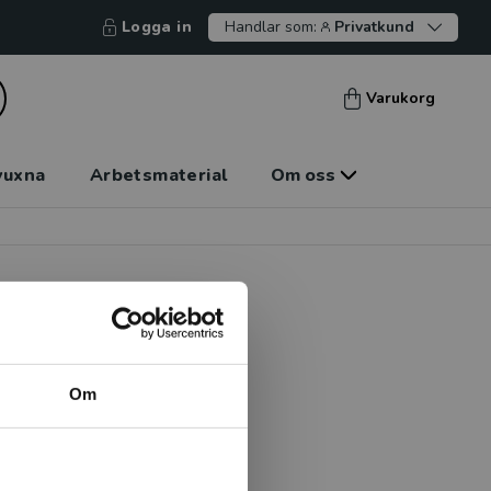
Logga in
Handlar som:
Privatkund
Varukorg
vuxna
Arbetsmaterial
Om oss
Om