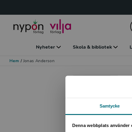
Nyheter
Skola & bibliotek
L
Hem
/
Jonas Anderson
I
Samtycke
Denna webbplats använder 