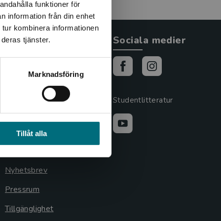
andahålla funktioner för
n information från din enhet
 tur kombinera informationen
Allmänna länkar
Sociala medier
deras tjänster.
Om oss
Marknadsföring
Cookies
Cookieinställningar
Studentlitteratur
GDPR och
personuppgifter
Tillåt alla
Lediga tjänster
Nyhetsbrev
Pressrum
Tillgänglighet