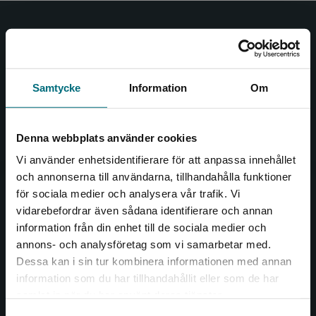
Nypon och Vilja
Nypon och Vilja förlag ger ut böcker som väcker läslust
och öppnar dörren till nya världar och möjligheter för
Samtycke
Information
Om
såväl barn som vuxna.
Nypon och Vilja förlag är en del av Studentlitteratur.
Denna webbplats använder cookies
Kontakta oss
Vi använder enhetsidentifierare för att anpassa innehållet
och annonserna till användarna, tillhandahålla funktioner
Kontakta oss
för sociala medier och analysera vår trafik. Vi
Begränsad fraktregion
vidarebefordrar även sådana identifierare och annan
046-31 20 00
information från din enhet till de sociala medier och
Box 141
annons- och analysföretag som vi samarbetar med.
221 00 Lund
Dessa kan i sin tur kombinera informationen med annan
information som du har tillhandahållit eller som de har
Det verkar som att du besöker
Besöksadress:
samlat in när du har använt deras tjänster.
nyponochviljaforlag.se via en enhet utanför
Åkergränden 1