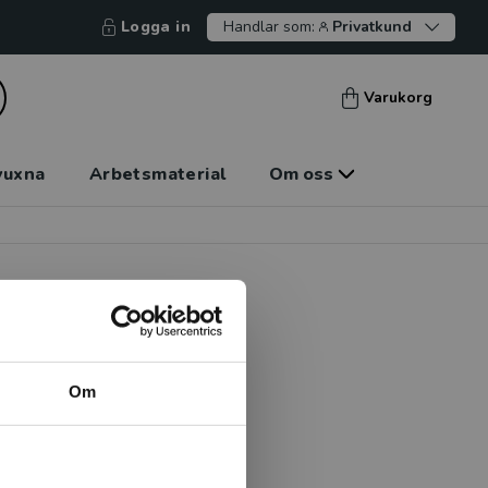
Logga in
Handlar som:
Privatkund
Varukorg
vuxna
Arbetsmaterial
Om oss
Om