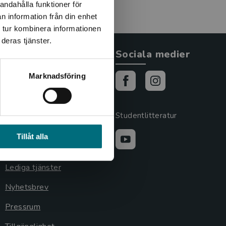
andahålla funktioner för
n information från din enhet
 tur kombinera informationen
deras tjänster.
Allmänna länkar
Sociala medier
Om oss
Marknadsföring
Cookies
Cookieinställningar
Studentlitteratur
GDPR och
Tillåt alla
personuppgifter
Lediga tjänster
Nyhetsbrev
Pressrum