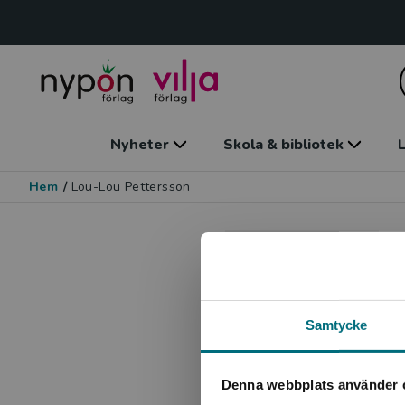
Nyheter
Skola & bibliotek
L
Hem
/
Lou-Lou Pettersson
Samtycke
Denna webbplats använder 