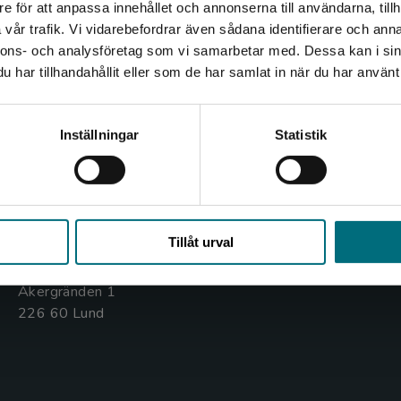
e för att anpassa innehållet och annonserna till användarna, tillh
Det verkar som att du besöker nyponochviljaforlag.se via
vår trafik. Vi vidarebefordrar även sådana identifierare och anna
en enhet utanför Sverige. Vi erbjuder inte leveranser
nnons- och analysföretag som vi samarbetar med. Dessa kan i sin
utanför Sverige. För att kunna slutföra ett köp måste
har tillhandahållit eller som de har samlat in när du har använt 
leveransadressen vara i Sverige.
Kontakta oss
Kundservice
Kontakta kundservice
Kontakta oss
Kontakta kundservice
Inställningar
Statistik
046-31 20 00
046-31 21 00
Box 141
Frågor och svar
Stäng
221 00 Lund
Köpvillkor
Tillåt urval
Besöksadress:
Åkergränden 1