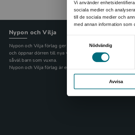
Vi använder enhetsidentifierar
sociala medier och analysera 
till de sociala medier och a
med annan information som du 
Nypon och Vilja
Samtyckesval
Nypon och Vilja förlag ger ut böcker som väcker läslust
Nödvändig
och öppnar dörren till nya världar och möjligheter för
såväl barn som vuxna.
Nypon och Vilja förlag är en del av Studentlitteratur.
Avvisa