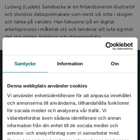
Ludwig (Ludde) Sandbacka är en finlandssvensk illustratör
och stundvis dataspelmakare som mest vill sitta i skogen
och tänka på världen. Han fokuserar på en digital
arbetsprocess i målerisk stil och tenderar att luta sig mot
det lite mörka, märkliga och stämningsfulla.
Samtycke
Information
Om
Nypon och Vilja
Nypon och Vilja förlag ger ut böcker som väcker läslust
Denna webbplats använder cookies
och öppnar dörren till nya världar och möjligheter för
såväl barn som vuxna.
Vi använder enhetsidentifierare för att anpassa innehållet
Nypon och Vilja förlag är en del av Studentlitteratur.
och annonserna till användarna, tillhandahålla funktioner
för sociala medier och analysera vår trafik. Vi
Begränsad fraktregion
Kontakta oss
vidarebefordrar även sådana identifierare och annan
information från din enhet till de sociala medier och
Kontakta oss
annons- och analysföretag som vi samarbetar med.