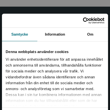
Nypon och Vilja
Nypon och Vilja förlag ger ut böcker som väcker läslust
Samtycke
Information
Om
och öppnar dörren till nya världar och möjligheter för
såväl barn som vuxna.
Nypon och Vilja förlag är en del av Studentlitteratur.
Denna webbplats använder cookies
Vi använder enhetsidentifierare för att anpassa innehållet
Kontakta oss
och annonserna till användarna, tillhandahålla funktioner
för sociala medier och analysera vår trafik. Vi
Kontakta oss
Begränsad fraktregion
vidarebefordrar även sådana identifierare och annan
046-31 20 00
information från din enhet till de sociala medier och
annons- och analysföretag som vi samarbetar med.
Box 141
Dessa kan i sin tur kombinera informationen med annan
221 00 Lund
information som du har tillhandahållit eller som de har
Det verkar som att du besöker
samlat in när du har använt deras tjänster.
Besöksadress:
nyponochviljaforlag.se via en enhet utanför