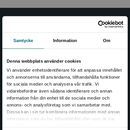
Nypon och Vilja
Nypon och Vilja förlag ger ut böcker som väcker läslust
Samtycke
Information
Om
och öppnar dörren till nya världar och möjligheter för
såväl barn som vuxna.
Nypon och Vilja förlag är en del av Studentlitteratur.
Denna webbplats använder cookies
Vi använder enhetsidentifierare för att anpassa innehållet
Kontakta oss
och annonserna till användarna, tillhandahålla funktioner
för sociala medier och analysera vår trafik. Vi
Kontakta oss
Begränsad fraktregion
vidarebefordrar även sådana identifierare och annan
046-31 20 00
information från din enhet till de sociala medier och
annons- och analysföretag som vi samarbetar med.
Box 141
Dessa kan i sin tur kombinera informationen med annan
221 00 Lund
information som du har tillhandahållit eller som de har
Det verkar som att du besöker
samlat in när du har använt deras tjänster.
Besöksadress:
nyponochviljaforlag.se via en enhet utanför