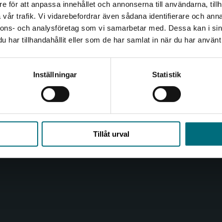
e för att anpassa innehållet och annonserna till användarna, tillh
Det verkar som att du besöker nyponochviljaforlag.se via
vår trafik. Vi vidarebefordrar även sådana identifierare och anna
en enhet utanför Sverige. Vi erbjuder inte leveranser
Kontakta oss
Kundservice
nnons- och analysföretag som vi samarbetar med. Dessa kan i sin
utanför Sverige. För att kunna slutföra ett köp måste
har tillhandahållit eller som de har samlat in när du har använt 
leveransadressen vara i Sverige.
Kontakta oss
Kontakta kundservice
Kontakta kundservice
046-31 20 00
046-31 21 00
Inställningar
Statistik
Box 141
Frågor och svar
221 00 Lund
Köpvillkor
Stäng
Besöksadress:
Åkergränden 1
Tillåt urval