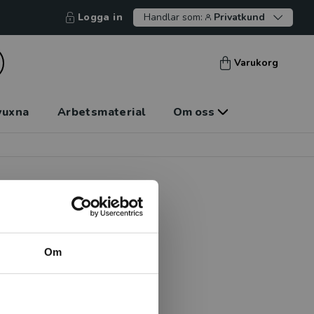
Logga in
Handlar som:
Privatkund
Varukorg
vuxna
Arbetsmaterial
Om oss
Om