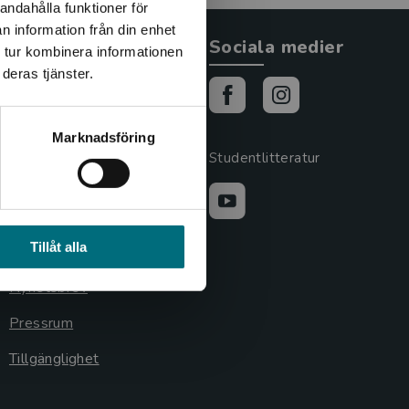
andahålla funktioner för
n information från din enhet
Allmänna länkar
Sociala medier
 tur kombinera informationen
deras tjänster.
Om oss
Cookies
Marknadsföring
Cookieinställningar
Studentlitteratur
GDPR och
personuppgifter
Tillåt alla
Lediga tjänster
Nyhetsbrev
Pressrum
Tillgänglighet