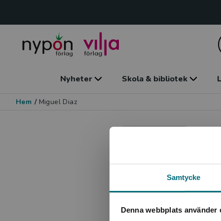
Nyheter
Skola & bibliotek
L
Hem
/
Miguel Diaz
Mi
Illus
Samtycke
Denna webbplats använder 