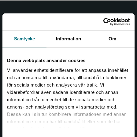
Nypon och Vilja
Nypon och Vilja förlag ger ut böcker som väcker läslust
och öppnar dörren till nya världar och möjligheter för
Samtycke
Information
Om
såväl barn som vuxna.
Nypon och Vilja förlag är en del av Studentlitteratur.
Denna webbplats använder cookies
Kontakta oss
Vi använder enhetsidentifierare för att anpassa innehållet
och annonserna till användarna, tillhandahålla funktioner
Kontakta oss
för sociala medier och analysera vår trafik. Vi
Begränsad fraktregion
vidarebefordrar även sådana identifierare och annan
046-31 20 00
information från din enhet till de sociala medier och
Box 141
annons- och analysföretag som vi samarbetar med.
221 00 Lund
Dessa kan i sin tur kombinera informationen med annan
information som du har tillhandahållit eller som de har
Det verkar som att du besöker
Besöksadress:
samlat in när du har använt deras tjänster.
nyponochviljaforlag.se via en enhet utanför
Åkergränden 1