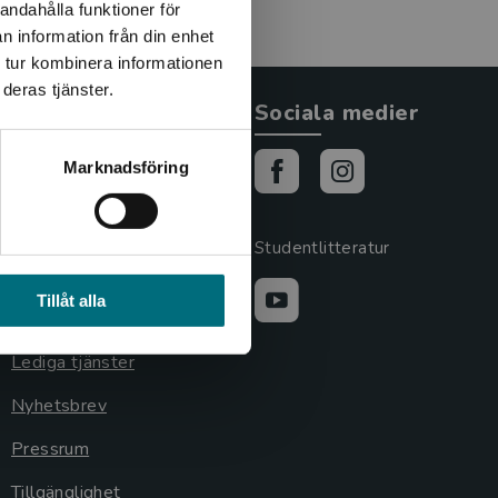
andahålla funktioner för
n information från din enhet
 tur kombinera informationen
deras tjänster.
Allmänna länkar
Sociala medier
Om oss
Marknadsföring
Cookies
Cookieinställningar
Studentlitteratur
GDPR och
Tillåt alla
personuppgifter
Lediga tjänster
Nyhetsbrev
Pressrum
Tillgänglighet