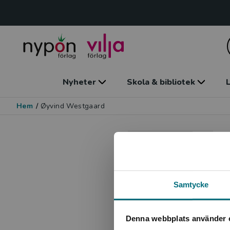
Nyheter
Skola & bibliotek
L
Hem
/
Øyvind Westgaard
Samtycke
Denna webbplats använder 