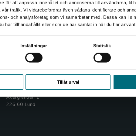
e för att anpassa innehållet och annonserna till användarna, tillh
Det verkar som att du besöker nyponochviljaforlag.se via
vår trafik. Vi vidarebefordrar även sådana identifierare och anna
en enhet utanför Sverige. Vi erbjuder inte leveranser
nnons- och analysföretag som vi samarbetar med. Dessa kan i sin
utanför Sverige. För att kunna slutföra ett köp måste
har tillhandahållit eller som de har samlat in när du har använt 
leveransadressen vara i Sverige.
Kontakta oss
Kundservice
Kontakta kundservice
Kontakta oss
Kontakta kundservice
Inställningar
Statistik
046-31 20 00
046-31 21 00
Box 141
Frågor och svar
Stäng
221 00 Lund
Köpvillkor
Tillåt urval
Besöksadress:
Åkergränden 1