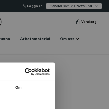
Logga in
Handlar som:
Privatkund
Varukorg
vuxna
Arbetsmaterial
Om oss
Om