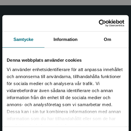
Nypon och Vilja
Nypon och Vilja förlag ger ut böcker som väcker läslust
Samtycke
Information
Om
och öppnar dörren till nya världar och möjligheter för
såväl barn som vuxna.
Nypon och Vilja förlag är en del av Studentlitteratur.
Denna webbplats använder cookies
Kontakta oss
Vi använder enhetsidentifierare för att anpassa innehållet
och annonserna till användarna, tillhandahålla funktioner
Kontakta oss
för sociala medier och analysera vår trafik. Vi
Begränsad fraktregion
vidarebefordrar även sådana identifierare och annan
046-31 20 00
information från din enhet till de sociala medier och
annons- och analysföretag som vi samarbetar med.
Box 141
Dessa kan i sin tur kombinera informationen med annan
221 00 Lund
information som du har tillhandahållit eller som de har
Det verkar som att du besöker
samlat in när du har använt deras tjänster.
Besöksadress:
nyponochviljaforlag.se via en enhet utanför