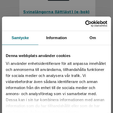
Svinalängorna (lättläst) (e-bok)
Alakoski, Susanna
Samtycke
Information
Om
Denna webbplats använder cookies
Vi använder enhetsidentifierare för att anpassa innehållet
och annonserna till användarna, tillhandahålla funktioner
för sociala medier och analysera vår trafik. Vi
Begränsad fraktregion
vidarebefordrar även sådana identifierare och annan
Svinalängorna (lättläst)
information från din enhet till de sociala medier och
annons- och analysföretag som vi samarbetar med.
Alakoski, Susanna
Dessa kan i sin tur kombinera informationen med annan
192 kr
inkl. moms
information som du har tillhandahållit eller som de har
Exkl. moms: 181 kr
Det verkar som att du besöker
samlat in när du har använt deras tjänster.