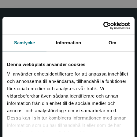
Nypon och Vilja
Nypon och Vilja förlag ger ut böcker som väcker läslust
Samtycke
Information
Om
och öppnar dörren till nya världar och möjligheter för
såväl barn som vuxna.
Nypon och Vilja förlag är en del av Studentlitteratur.
Denna webbplats använder cookies
Vi använder enhetsidentifierare för att anpassa innehållet
Kontakta oss
och annonserna till användarna, tillhandahålla funktioner
för sociala medier och analysera vår trafik. Vi
Kontakta oss
Begränsad fraktregion
vidarebefordrar även sådana identifierare och annan
046-31 20 00
information från din enhet till de sociala medier och
annons- och analysföretag som vi samarbetar med.
Box 141
Dessa kan i sin tur kombinera informationen med annan
221 00 Lund
information som du har tillhandahållit eller som de har
Det verkar som att du besöker
samlat in när du har använt deras tjänster.
Besöksadress:
nyponochviljaforlag.se via en enhet utanför