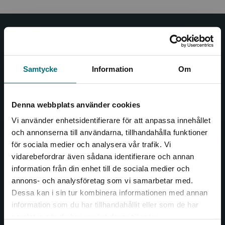
Nypon och Vilja
Nypon och Vilja förlag ger ut böcker som väcker läslust
Samtycke
Information
Om
och öppnar dörren till nya världar och möjligheter för
såväl barn som vuxna.
Nypon och Vilja förlag är en del av Studentlitteratur.
Denna webbplats använder cookies
Vi använder enhetsidentifierare för att anpassa innehållet
Kontakta oss
och annonserna till användarna, tillhandahålla funktioner
för sociala medier och analysera vår trafik. Vi
Kontakta oss
Begränsad fraktregion
vidarebefordrar även sådana identifierare och annan
046-31 20 00
information från din enhet till de sociala medier och
annons- och analysföretag som vi samarbetar med.
Box 141
Dessa kan i sin tur kombinera informationen med annan
221 00 Lund
information som du har tillhandahållit eller som de har
Det verkar som att du besöker
samlat in när du har använt deras tjänster.
Besöksadress:
nyponochviljaforlag.se via en enhet utanför