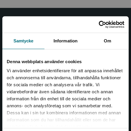
Nypon och Vilja
Nypon och Vilja förlag ger ut böcker som väcker läslust
Samtycke
Information
Om
och öppnar dörren till nya världar och möjligheter för
såväl barn som vuxna.
Nypon och Vilja förlag är en del av Studentlitteratur.
Denna webbplats använder cookies
Vi använder enhetsidentifierare för att anpassa innehållet
Kontakta oss
och annonserna till användarna, tillhandahålla funktioner
för sociala medier och analysera vår trafik. Vi
Kontakta oss
Begränsad fraktregion
vidarebefordrar även sådana identifierare och annan
046-31 20 00
information från din enhet till de sociala medier och
annons- och analysföretag som vi samarbetar med.
Box 141
Dessa kan i sin tur kombinera informationen med annan
221 00 Lund
information som du har tillhandahållit eller som de har
Det verkar som att du besöker
samlat in när du har använt deras tjänster.
Besöksadress:
nyponochviljaforlag.se via en enhet utanför