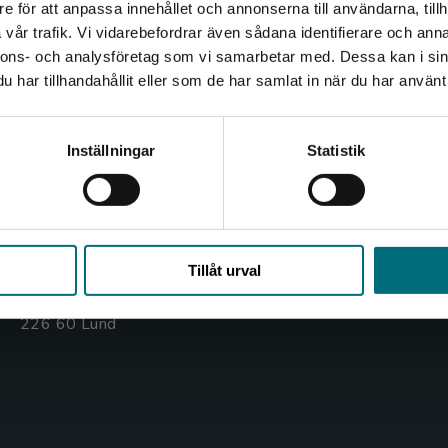
e för att anpassa innehållet och annonserna till användarna, tillh
Det verkar som att du besöker nyponochviljaforlag.se via
vår trafik. Vi vidarebefordrar även sådana identifierare och anna
en enhet utanför Sverige. Vi erbjuder inte leveranser
nnons- och analysföretag som vi samarbetar med. Dessa kan i sin
utanför Sverige. För att kunna slutföra ett köp måste
Kontakta oss
Kundservice
har tillhandahållit eller som de har samlat in när du har använt 
leveransadressen vara i Sverige.
Kontakta oss
Kontakta kundservice
Kontakta kundservice
Inställningar
Statistik
046-31 20 00
046-31 21 00
Box 141
Frågor och svar
221 00 Lund
Stäng
Köpvillkor
Tillåt urval
Besöksadress:
Åkergränden 1