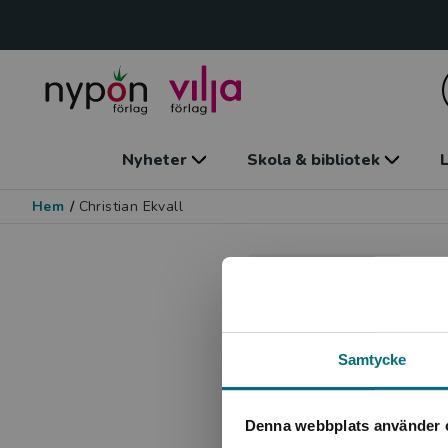
Nyheter
Skola & bibliotek
L
Hem
/
Christian Ekvall
C
Ö
Samtycke
Denna webbplats använder 