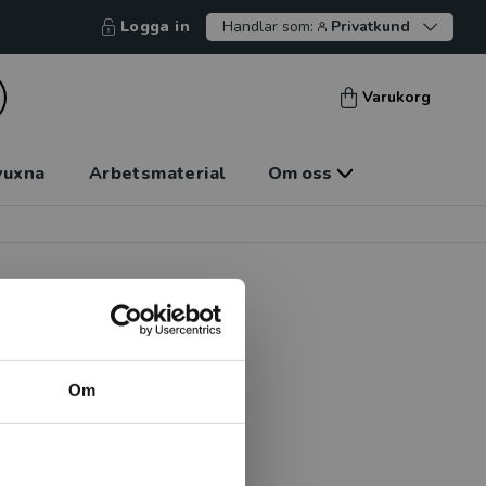
Logga in
Handlar som:
Privatkund
Varukorg
vuxna
Arbetsmaterial
Om oss
Om