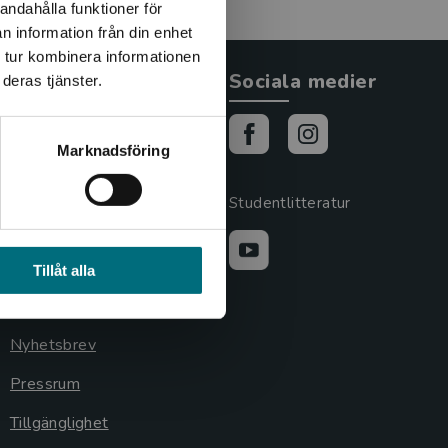
andahålla funktioner för
n information från din enhet
 tur kombinera informationen
Allmänna länkar
Sociala medier
deras tjänster.
Om oss
Marknadsföring
Cookies
Cookieinställningar
Studentlitteratur
GDPR och
personuppgifter
Tillåt alla
Lediga tjänster
Nyhetsbrev
Pressrum
Tillgänglighet