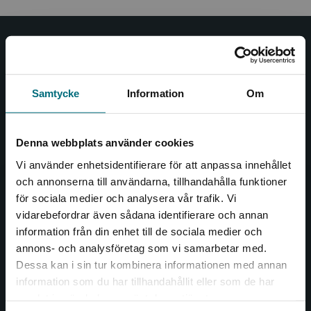
Nypon och Vilja
Nypon och Vilja förlag ger ut böcker som väcker läslust
Samtycke
Information
Om
och öppnar dörren till nya världar och möjligheter för
såväl barn som vuxna.
Nypon och Vilja förlag är en del av Studentlitteratur.
Denna webbplats använder cookies
Vi använder enhetsidentifierare för att anpassa innehållet
Kontakta oss
och annonserna till användarna, tillhandahålla funktioner
för sociala medier och analysera vår trafik. Vi
Kontakta oss
Begränsad fraktregion
vidarebefordrar även sådana identifierare och annan
046-31 20 00
information från din enhet till de sociala medier och
annons- och analysföretag som vi samarbetar med.
Box 141
Dessa kan i sin tur kombinera informationen med annan
221 00 Lund
information som du har tillhandahållit eller som de har
Det verkar som att du besöker
samlat in när du har använt deras tjänster.
Besöksadress:
nyponochviljaforlag.se via en enhet utanför