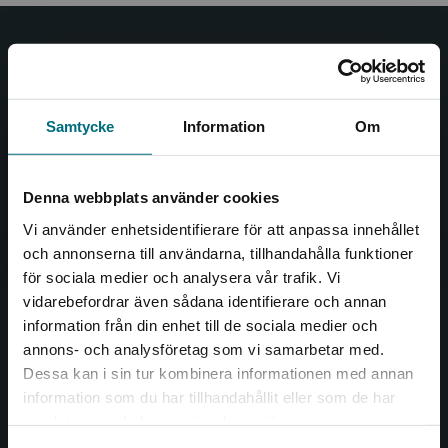
Nypon och Vilja
Nypon och Vilja förlag ger ut böcker som väcker läslust
och öppnar dörren till nya världar och möjligheter för
Samtycke
Information
Om
såväl barn som vuxna.
Nypon och Vilja förlag är en del av Studentlitteratur.
Denna webbplats använder cookies
Kontakta oss
Vi använder enhetsidentifierare för att anpassa innehållet
och annonserna till användarna, tillhandahålla funktioner
Kontakta oss
för sociala medier och analysera vår trafik. Vi
Begränsad fraktregion
vidarebefordrar även sådana identifierare och annan
046-31 20 00
information från din enhet till de sociala medier och
Box 141
annons- och analysföretag som vi samarbetar med.
221 00 Lund
Dessa kan i sin tur kombinera informationen med annan
information som du har tillhandahållit eller som de har
Det verkar som att du besöker
Besöksadress:
samlat in när du har använt deras tjänster.
nyponochviljaforlag.se via en enhet utanför
Åkergränden 1