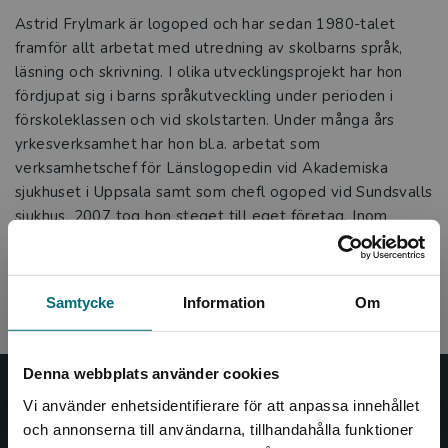
Astrid Frylmark är logoped och har sedan 1980-talet
framför allt arbetat med utredning av skolbarns språk,
läsning och skrivning. I olika utvecklingsprojekt har hon
fördjupat sig i barns språkutveckling under perioden i
förskoleklassen och vid skolstarten. Under många års
yrkesverksamhet har hon bl.a. arbetat som
verksamhetschef för Länslogopedin vid Akademiska
sjukhuset i Uppsala samt som chefl ogoped vid Sundsvalls
sjukhus. 2007 tog hon steget till eget företag. Inom
företaget fi nns förlag-, fortbildnings- och
konsultverksamhet. Bland de mer välkända materialen är
böckerna Språklekar i skolan (1997) och Lyssna och
Samtycke
Information
Om
berätta – 100 språklekar för små barn (2008).
Denna webbplats använder cookies
Nypon och Vilja
Vi använder enhetsidentifierare för att anpassa innehållet
och annonserna till användarna, tillhandahålla funktioner