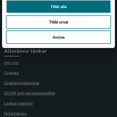
Kontakta kundservice
Tillåt alla
046-31 21 00
Tillåt urval
Frågor och svar
Köpvillkor
Avvisa
Allmänna länkar
Om oss
Cookies
Cookieinställningar
GDPR och personuppgifter
Lediga tjänster
Nyhetsbrev