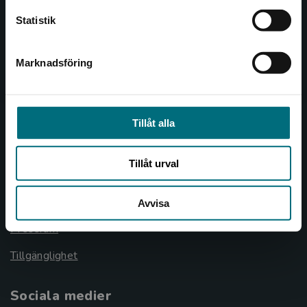
Statistik
Allmänna länkar
Marknadsföring
Stäng
Om oss
Cookies
Cookieinställningar
Tillåt alla
GDPR och personuppgifter
Tillåt urval
Lediga tjänster
Nyhetsbrev
Avvisa
Pressrum
Tillgänglighet
Sociala medier