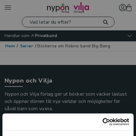
Handlar som:
Privatkund
Hem
/
Serier
/
Böckerna om Robins band Big Bang
Nypon och Vilja
Nypon och Vilja förlag ger ut böcker som väcker läslust
och öppnar dörren till nya världar och möjligheter för
såväl barn som vuxna.
Nypon och Vilja förlag är en del av Studentlitteratur.
Kontakta oss