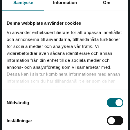
Samtycke
Information
Om
Kontakta oss
046-31 20 00
Denna webbplats använder cookies
Box 141
Vi använder enhetsidentifierare för att anpassa innehållet
221 00 Lund
och annonserna till användarna, tillhandahålla funktioner
för sociala medier och analysera vår trafik. Vi
Begränsad fraktregion
Besöksadress:
vidarebefordrar även sådana identifierare och annan
Åkergränden 1
information från din enhet till de sociala medier och
annons- och analysföretag som vi samarbetar med.
Dessa kan i sin tur kombinera informationen med annan
Kundservice
information som du har tillhandahållit eller som de har
Det verkar som att du besöker
samlat in när du har använt deras tjänster.
nyponochviljaforlag.se via en enhet utanför
Kontakta kundservice
Samtyckesval
Sverige. Vi erbjuder inte leveranser utanför
Nödvändig
Sverige. För att kunna slutföra ett köp måste
046-31 21 00
leveransadressen vara i Sverige.
Frågor och svar
Inställningar
Kontakta kundservice
Köpvillkor