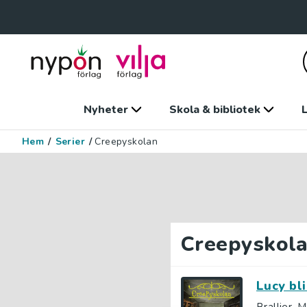
Nyheter
Skola & bibliotek
L
Hem
/
Serier
/
Creepyskolan
Creepyskol
Lucy bl