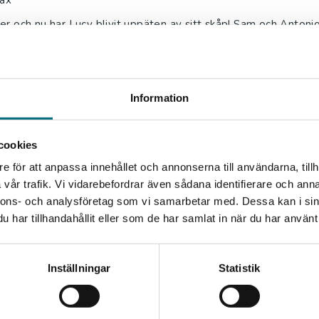
Max
er och nu har Lucy blivit uppäten av sitt skåp! Sam och Antonio 
som leder dem in genom skåpet och djupt in i...
Information
lever!
Max
cookies
ivit utsedd till rastvakt i skolan, men allt känns konstigt och o
lk och trädgrenarna utanför fönstren rör...
e för att anpassa innehållet och annonserna till användarna, tillh
vår trafik. Vi vidarebefordrar även sådana identifierare och anna
l. moms
nnons- och analysföretag som vi samarbetar med. Dessa kan i sin
: 139 kr
har tillhandahållit eller som de har samlat in när du har använt 
ir uppäten!
Inställningar
Statistik
Max
er och nu har Lucy blivit uppäten av sitt skåp! Sam och Antonio 
som leder dem in genom skåpet och djupt in i...