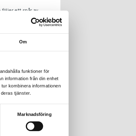
följer ett spår av
Om
del 1 av 2
täckt. Skåpen stinker
andahålla funktioner för
n information från din enhet
 tur kombinera informationen
deras tjänster.
del 2 av 2
Marknadsföring
följer ett spår av