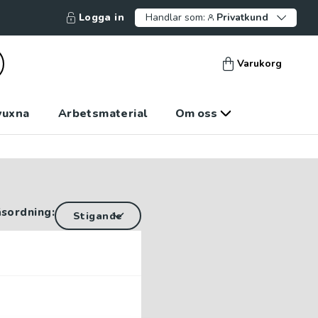
Logga in
Handlar som:
Privatkund
Varukorg
vuxna
Arbetsmaterial
Om oss
äsordning: