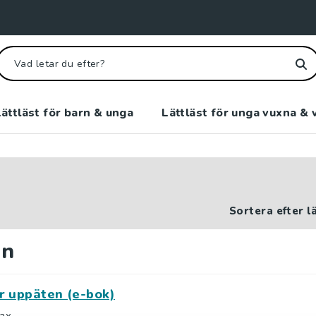
ättläst för barn & unga
Lättläst för unga vuxna & 
Sortera efter l
an
ir uppäten (e-bok)