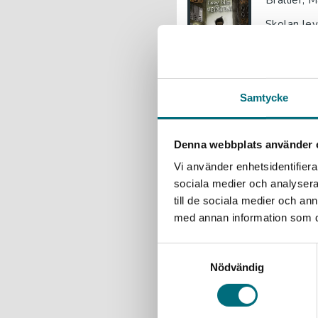
Brallier, 
Skolan lev
ledtrådar 
Samtycke
Skolan 
Brallier, 
Denna webbplats använder 
Sam har bl
rutten mjö
Vi använder enhetsidentifierar
sociala medier och analysera 
147 kr
ink
till de sociala medier och a
Exkl. moms
med annan information som du 
Lucy bl
Samtyckesval
Nödvändig
Brallier, 
Skolan lev
ledtrådar 