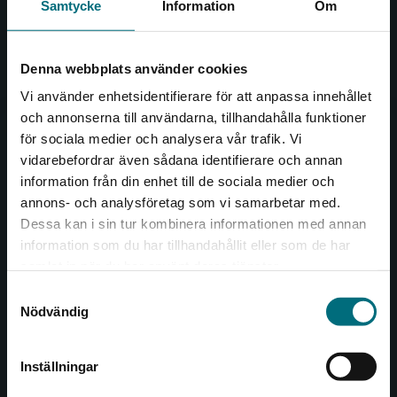
Samtycke
Information
Om
Kontakta oss
046-31 20 00
Denna webbplats använder cookies
Box 141
Vi använder enhetsidentifierare för att anpassa innehållet
221 00 Lund
och annonserna till användarna, tillhandahålla funktioner
för sociala medier och analysera vår trafik. Vi
Begränsad fraktregion
Besöksadress:
vidarebefordrar även sådana identifierare och annan
Åkergränden 1
information från din enhet till de sociala medier och
annons- och analysföretag som vi samarbetar med.
Dessa kan i sin tur kombinera informationen med annan
information som du har tillhandahållit eller som de har
Kundservice
Det verkar som att du besöker
samlat in när du har använt deras tjänster.
nyponochviljaforlag.se via en enhet utanför
Kontakta kundservice
Samtyckesval
Sverige. Vi erbjuder inte leveranser utanför
Nödvändig
Sverige. För att kunna slutföra ett köp måste
046-31 21 00
leveransadressen vara i Sverige.
Frågor och svar
Inställningar
Kontakta kundservice
Köpvillkor