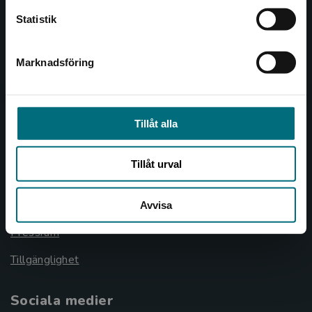
Statistik
Allmänna länkar
Marknadsföring
Stäng
Om oss
Cookies
Cookieinställningar
Tillåt alla
GDPR och personuppgifter
Tillåt urval
Lediga tjänster
Nyhetsbrev
Avvisa
Pressrum
Tillgänglighet
Sociala medier