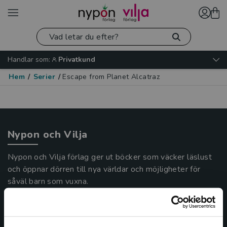
Handlar som:
Privatkund
Hem
/
Serier
/
Escape from Planet Alcatraz
Nypon och Vilja
Nypon och Vilja förlag ger ut böcker som väcker läslust
och öppnar dörren till nya världar och möjligheter för
såväl barn som vuxna.
Nypon och Vilja förlag är en del av Studentlitteratur.
Kontakta oss