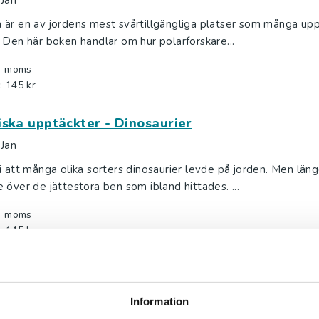
 Jan
 är en av jordens mest svårtillgängliga platser som många up
 Den här boken handlar om hur polarforskare...
l. moms
: 145 kr
iska upptäckter - Dinosaurier
 Jan
i att många olika sorters dinosaurier levde på jorden. Men län
 över de jättestora ben som ibland hittades. ...
l. moms
: 145 kr
iska upptäckter - Liv i rymden (e-bok)
 Jan
Information
er har människor undrat om det finns liv i rymden. Lever det någ