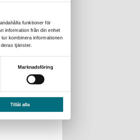
andahålla funktioner för
n information från din enhet
 tur kombinera informationen
deras tjänster.
hop, som ett pussel. Men
Marknadsföring
Tillåt alla
 som ett pussel. Men när