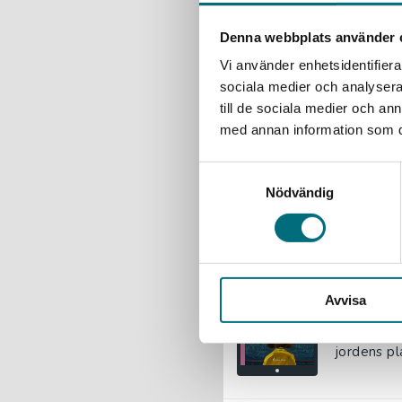
i andra ga
Denna webbplats använder 
Vi använder enhetsidentifierar
Fantast
sociala medier och analysera 
till de sociala medier och a
Leyssens,
med annan information som du 
En gång i 
när jordens
Samtyckesval
Nödvändig
154 kr
ink
Exkl. moms
Fantast
Leyssens,
Avvisa
En gång i 
jordens pla