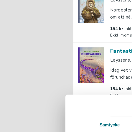
Leyssens,
Nordpolen
om att nå.
154 kr
ink
Exkl. moms
Fantast
Leyssens,
Idag vet v
förundrade
154 kr
ink
Exkl. moms
Fantast
Leyssens,
Samtycke
I alla tid