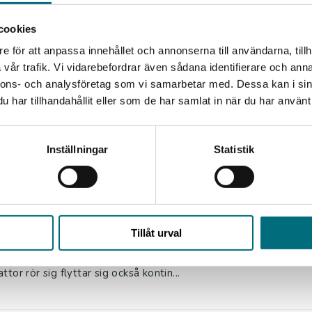
laxer? Den här boken handlar om olik...
cookies
e för att anpassa innehållet och annonserna till användarna, tillh
iska upptäckter - Jordens plattor
vår trafik. Vi vidarebefordrar även sådana identifierare och anna
nnons- och analysföretag som vi samarbetar med. Dessa kan i sin
 Jan
har tillhandahållit eller som de har samlat in när du har använt 
tiden satt alla kontinenter samman - det är därför de passar i
 plattor rör sig flyttar sig också kont...
Inställningar
Statistik
l. moms
: 145 kr
iska upptäckter - Jordens plattor (e-bok)
 Jan
Tillåt urval
tiden satt alla kontinenter ihop – det är därför de passar ihop,
ttor rör sig flyttar sig också kontin...