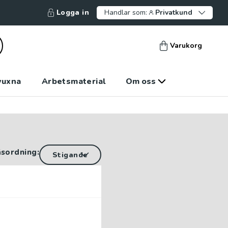
Logga in
Handlar som:
Privatkund
Varukorg
vuxna
Arbetsmaterial
Om oss
äsordning: