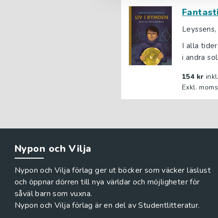
Fantast
Leyssens,
I alla tid
i andra so
154 kr
ink
Exkl. moms
Nypon och Vilja
Nypon och Vilja förlag ger ut böcker som väcker läslust
och öppnar dörren till nya världar och möjligheter för
såväl barn som vuxna.
Nypon och Vilja förlag är en del av Studentlitteratur.