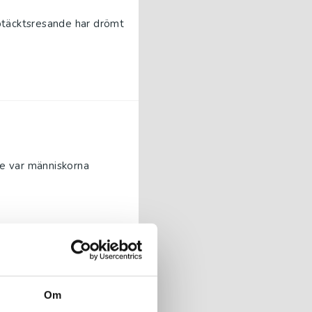
ptäcktsresande har drömt
ge var människorna
Om
on på andra planeter eller