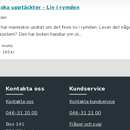
iska upptäckter - Liv i rymden
 Jan
er har människor undrat om det finns liv i rymden. Lever det någ
lsystem? Den här boken handlar om ol...
l. moms
: 145 kr
Kontakta oss
Kundservice
Kontakta oss
Kontakta kundservice
046-31 20 00
046-31 21 00
Box 141
Frågor och svar