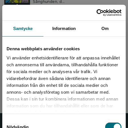
Sånghunden, d...
del 1 av 2
Samtycke
Information
Om
Superkaninen får nya krafter
Flintham, Thomas
Den onda Kung Viking vill ta makten i
Denna webbplats använder cookies
Djurköping. Superkaninen ger sig ut på ett
Vi använder enhetsidentifierare för att anpassa innehållet
farligt uppdrag för att stoppa honom från att
hitta den magiska su...
och annonserna till användarna, tillhandahålla funktioner
för sociala medier och analysera vår trafik. Vi
137 kr
inkl. moms
Begränsad fraktregion
vidarebefordrar även sådana identifierare och annan
Exkl. moms: 129 kr
information från din enhet till de sociala medier och
del 2 av 2
annons- och analysföretag som vi samarbetar med.
Dessa kan i sin tur kombinera informationen med annan
information som du har tillhandahållit eller som de har
Det verkar som att du besöker
samlat in när du har använt deras tjänster.
nyponochviljaforlag.se via en enhet utanför
Samtyckesval
Sverige. Vi erbjuder inte leveranser utanför
Nypon och Vilja
Nödvändig