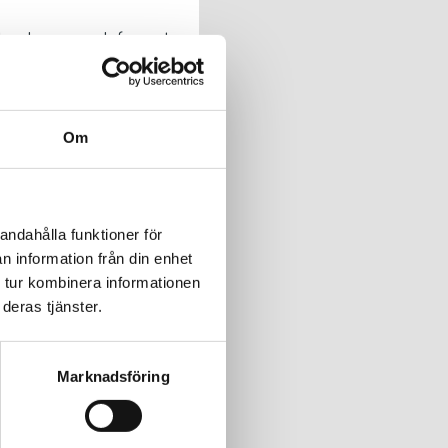
 hon hur mor och far pratar
Om
del 1 av 2
andahålla funktioner för
 hon hur mor och far pratar
n information från din enhet
 tur kombinera informationen
deras tjänster.
del 2 av 2
Marknadsföring
r följe med två vandrare.