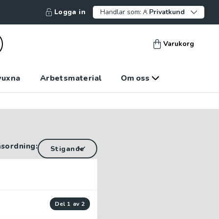
Logga in
Handlar som:
Privatkund
Varukorg
vuxna
Arbetsmaterial
Om oss
äsordning:
del 1 av 2