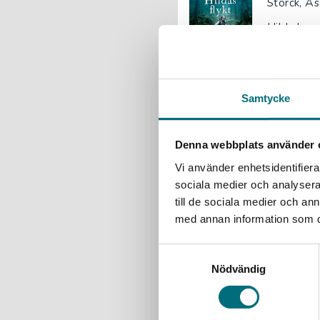
Storck, Å
Hilda leve
om hur de 
147 kr
ink
Exkl. moms
Samtycke
Hildas f
Denna webbplats använder 
Storck, Å
Vi använder enhetsidentifierar
Hilda leve
sociala medier och analysera 
om hur de 
till de sociala medier och a
med annan information som du 
Sander
Samtyckesval
Nödvändig
Storck, Å
Hilda har 
Hon vet in