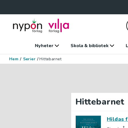
Nyheter
Skola & bibliotek
L
Hem
/
Serier
/
Hittebarnet
Hittebarnet
Hildas f