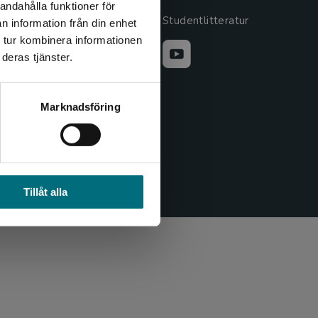
andahålla funktioner för
Cookieinställningar
Studentlitteratur
n information från din enhet
 tur kombinera informationen
GDPR och
deras tjänster.
personuppgifter
Lediga tjänster
Marknadsföring
Nyhetsbrev
Pressrum
Tillgänglighet
Tillåt alla