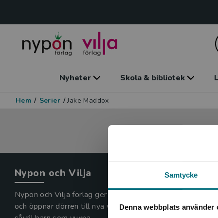
Nyheter
Skola & bibliotek
L
Hem
/
Serier
/
Jake Maddox
Nypon och Vilja
Samtycke
Nypon och Vilja förlag ger ut böcker som väcker läslust
och öppnar dörren till nya världar och möjligheter för
Denna webbplats använder 