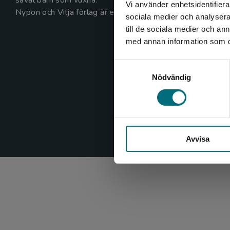
såväl barn som vuxna.
Vi använder enhetsidentifierar
Nypon och Vilja förlag är en del av Studentlitteratur.
sociala medier och analysera 
till de sociala medier och a
med annan information som du 
Samtyckesval
Nödvändig
Avvisa