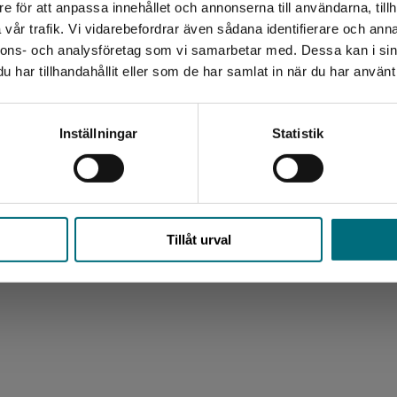
e för att anpassa innehållet och annonserna till användarna, tillh
Det verkar som att du besöker nyponochviljaforlag.se via
Box 141
Frågor och svar
vår trafik. Vi vidarebefordrar även sådana identifierare och anna
en enhet utanför Sverige. Vi erbjuder inte leveranser
221 00 Lund
nnons- och analysföretag som vi samarbetar med. Dessa kan i sin
utanför Sverige. För att kunna slutföra ett köp måste
Köpvillkor
har tillhandahållit eller som de har samlat in när du har använt 
leveransadressen vara i Sverige.
Besöksadress:
Åkergränden 1
Kontakta kundservice
Inställningar
Statistik
Stäng
Tillåt urval