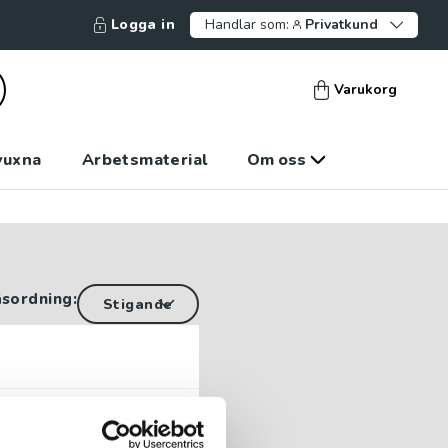
Logga in
Handlar som:
Privatkund
Varukorg
vuxna
Arbetsmaterial
Om oss
äsordning:
del 1 av 2