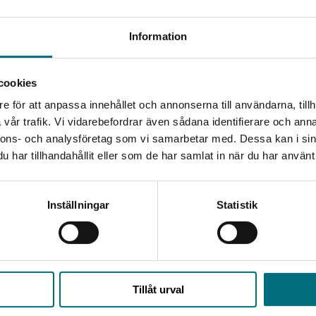
i Madi
e söka in till gymnasiet, tänka på sin framtid. Men i stället hä
Information
å Berget, de röker och dricker. När han är hö...
l. moms
cookies
: 145 kr
e för att anpassa innehållet och annonserna till användarna, tillh
vår trafik. Vi vidarebefordrar även sådana identifierare och anna
järta - Den där känslan
nnons- och analysföretag som vi samarbetar med. Dessa kan i sin
i Madi
har tillhandahållit eller som de har samlat in när du har använt 
a för Siddy, han går i gymnasiet och träffar Lucy. De har rolig
 de kan bli ihop igen. MMA-träningen har...
Inställningar
Statistik
l. moms
: 145 kr
Tillåt urval