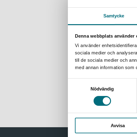
Susso, Jal
Siddy bord
Samtycke
kompisar p
154 kr
ink
Denna webbplats använder 
Exkl. moms
Vi använder enhetsidentifierar
sociala medier och analysera 
Krigarh
till de sociala medier och a
Susso, Jal
med annan information som du 
Det går br
Samtyckesval
hoppas att
Nödvändig
154 kr
ink
Exkl. moms
Avvisa