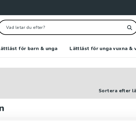
ättläst för barn & unga
Lättläst för unga vuxna & 
Sortera efter l
n
järta - Sista ronden