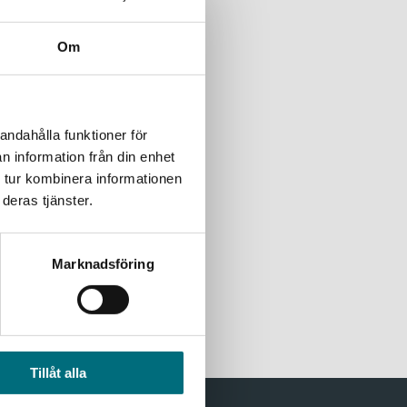
nger han med sina
Om
andahålla funktioner för
n information från din enhet
del 2 av 2
 tur kombinera informationen
deras tjänster.
t tillsammans och Siddy
Marknadsföring
Tillåt alla