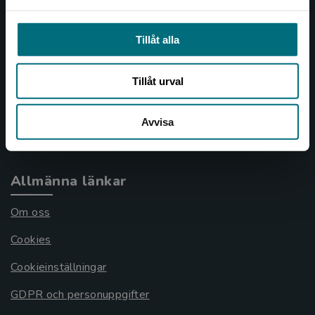
Kundservice
Tillåt alla
Kontakta kundservice
Tillåt urval
046-31 21 00
Frågor och svar
Avvisa
Köpvillkor
Allmänna länkar
Om oss
Cookies
Cookieinställningar
GDPR och personuppgifter