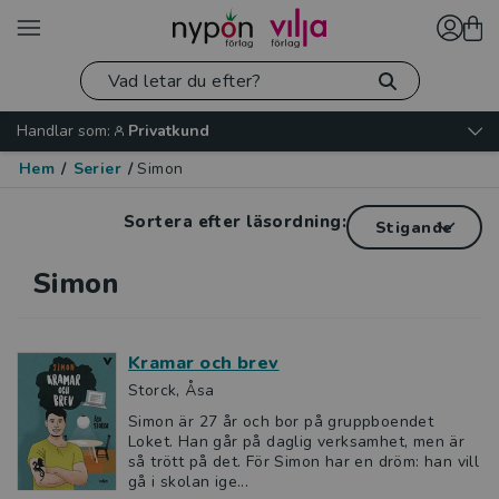
Handlar som:
Privatkund
Hem
/
Serier
/
Simon
Sortera efter läsordning:
Simon
Kramar och brev
Storck, Åsa
Simon är 27 år och bor på gruppboendet
Loket. Han går på daglig verksamhet, men är
så trött på det. För Simon har en dröm: han vill
gå i skolan ige...