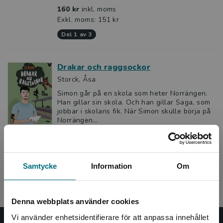
160 kr
inkl. moms
Exkl. moms: 151 kr
del 1 av 3
Drakar och raggsockor
Storck, Åsa
Simon går på en skola som heter Norrängen.
Han gillar sin skola. Och han gillar Saga, som
jobbar i skolans fik. När Simon skulle börja på
Norrängen...
160 kr
inkl. moms
Exkl. moms: 151 kr
del 3 av 3
Samtycke
Information
Om
Denna webbplats använder cookies
Vi använder enhetsidentifierare för att anpassa innehållet