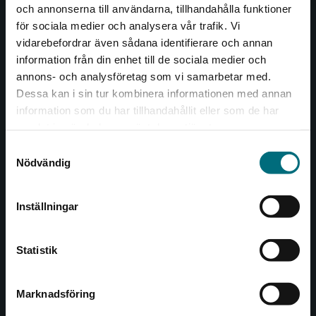
och annonserna till användarna, tillhandahålla funktioner
Nypon och Vilja
för sociala medier och analysera vår trafik. Vi
Begränsad fraktregion
vidarebefordrar även sådana identifierare och annan
Nypon och Vilja förlag ger ut böcker som väcker läslust
information från din enhet till de sociala medier och
och öppnar dörren till nya världar och möjligheter för
annons- och analysföretag som vi samarbetar med.
såväl barn som vuxna.
Dessa kan i sin tur kombinera informationen med annan
Nypon och Vilja förlag är en del av Studentlitteratur.
information som du har tillhandahållit eller som de har
Det verkar som att du besöker
samlat in när du har använt deras tjänster.
Kontakta oss
nyponochviljaforlag.se via en enhet utanför
Samtyckesval
Sverige. Vi erbjuder inte leveranser utanför
Nödvändig
Kontakta oss
Sverige. För att kunna slutföra ett köp måste
leveransadressen vara i Sverige.
046-31 20 00
Inställningar
Box 141
Kontakta kundservice
221 00 Lund
Statistik
Besöksadress:
Åkergränden 1
Marknadsföring
Stäng