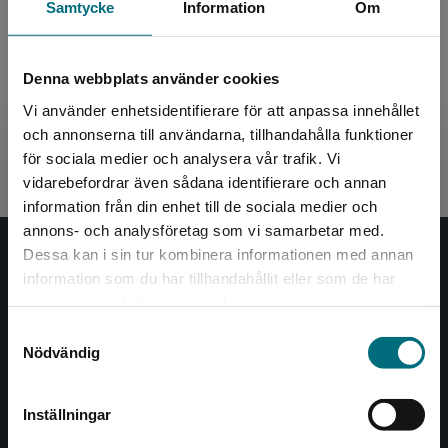
Samtycke
Information
Om
Jamal älskar att köra fort med sin BMX. Han
går med i en BMX-klubb, och snart inser han
att det behövs mycket mer än fart för att vinna
tävlingar. ...
Denna webbplats använder cookies
Vi använder enhetsidentifierare för att anpassa innehållet
142 kr
inkl. moms
Exkl. moms: 134 kr
och annonserna till användarna, tillhandahålla funktioner
för sociala medier och analysera vår trafik. Vi
Begränsad fraktregion
vidarebefordrar även sådana identifierare och annan
information från din enhet till de sociala medier och
annons- och analysföretag som vi samarbetar med.
Dessa kan i sin tur kombinera informationen med annan
Nypon och Vilja
information som du har tillhandahållit eller som de har
Det verkar som att du besöker
samlat in när du har använt deras tjänster.
Nypon och Vilja förlag ger ut böcker som väcker läslust
nyponochviljaforlag.se via en enhet utanför
Samtyckesval
och öppnar dörren till nya världar och möjligheter för
Sverige. Vi erbjuder inte leveranser utanför
Nödvändig
såväl barn som vuxna.
Sverige. För att kunna slutföra ett köp måste
Nypon och Vilja förlag är en del av Studentlitteratur.
leveransadressen vara i Sverige.
Inställningar
Kontakta oss
Kontakta kundservice