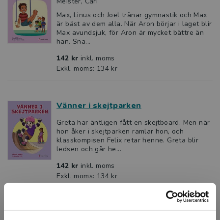
Meister, Cari
Max, Linus och Joel tränar gymnastik och Max
är bäst av dem alla. När Aron börjar i laget blir
Max avundsjuk, för Aron är mycket bättre än
han. Sna...
142 kr
inkl. moms
Exkl. moms: 134 kr
Vänner i skejtparken
Greta har äntligen fått en skejtboard. Men när
hon åker i skejtparken ramlar hon, och
klasskompisen Felix retar henne. Greta blir
ledsen och går he...
142 kr
inkl. moms
Exkl. moms: 134 kr
Bästa BMX-laget!
Smith, Elliott