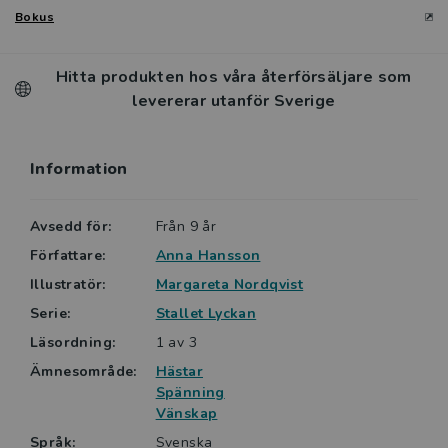
Bokus
Hitta produkten hos våra återförsäljare som
levererar utanför Sverige
Information
Avsedd för:
Från 9 år
Författare:
Anna Hansson
Illustratör:
Margareta Nordqvist
Serie:
Stallet Lyckan
Läsordning:
1 av 3
Ämnesområde:
Hästar
Spänning
Vänskap
Språk:
Svenska