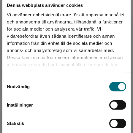
Författare
Denna webbplats använder cookies
Anna Hansson
Vi använder enhetsidentifierare för att anpassa innehållet
och annonserna till användarna, tillhandahålla funktioner
Anna Hansson Anna Hansson har sedan
för sociala medier och analysera vår trafik. Vi
debuten år 2012 skrivit både barn- och
Begränsad fraktregion
vidarebefordrar även sådana identifierare och annan
ungdomsböcker samt noveller för vuxna. Innan
information från din enhet till de sociala medier och
debuten arbetade hon som l...
annons- och analysföretag som vi samarbetar med.
Dessa kan i sin tur kombinera informationen med annan
information som du har tillhandahållit eller som de har
Det verkar som att du besöker
samlat in när du har använt deras tjänster.
nyponochviljaforlag.se via en enhet utanför
Samtyckesval
Sverige. Vi erbjuder inte leveranser utanför
Nödvändig
Sverige. För att kunna slutföra ett köp måste
leveransadressen vara i Sverige.
Illustratör
Inställningar
Margareta Nordqvist
Kontakta kundservice
Statistik