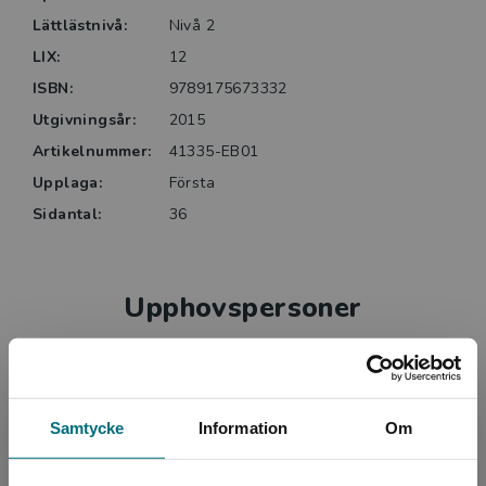
Lättlästnivå:
Nivå 2
LIX:
12
ISBN:
9789175673332
Utgivningsår:
2015
Artikelnummer:
41335-EB01
Upplaga:
Första
Sidantal:
36
Upphovspersoner
Samtycke
Information
Om