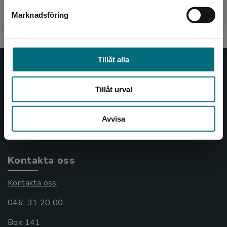
Marknadsföring
Stäng
;
Tillåt alla
Nypon och Vilja
Tillåt urval
Nypon och Vilja förlag ger ut böcker som väcker läslust
och öppnar dörren till nya världar och möjligheter för
Avvisa
såväl barn som vuxna.
Nypon och Vilja förlag är en del av Studentlitteratur.
Kontakta oss
Kontakta oss
046-31 20 00
Box 141