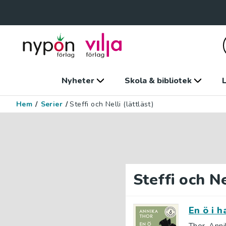
Nyheter
Skola & bibliotek
L
Hem
/
Serier
/
Steffi och Nelli (lättläst)
Steffi och Ne
En ö i h