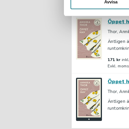
Avvisa
Öppet h
Thor, Anni
Äntligen ä
runtomkrin
171 kr
ink
Exkl. moms
Öppet h
Thor, Anni
Äntligen ä
runtomkrin