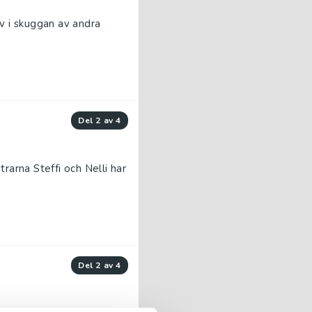
iv i skuggan av andra
del 2 av 4
trarna Steffi och Nelli har
del 2 av 4