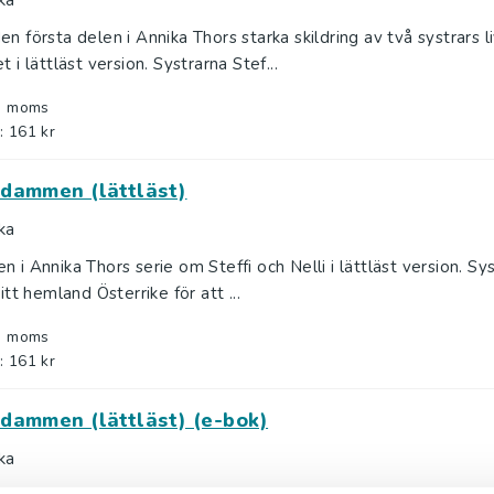
ka
en första delen i Annika Thors starka skildring av två systrars l
t i lättläst version. Systrarna Stef...
l. moms
: 161 kr
dammen (lättläst)
ka
n i Annika Thors serie om Steffi och Nelli i lättläst version. Sys
sitt hemland Österrike för att ...
l. moms
: 161 kr
dammen (lättläst) (e-bok)
ka