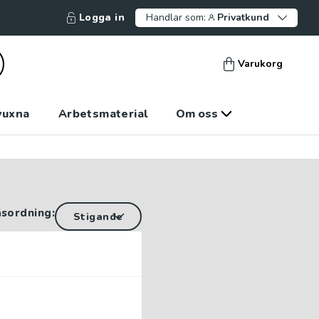
Logga in
Handlar som:
Privatkund
Varukorg
vuxna
Arbetsmaterial
Om oss
äsordning: