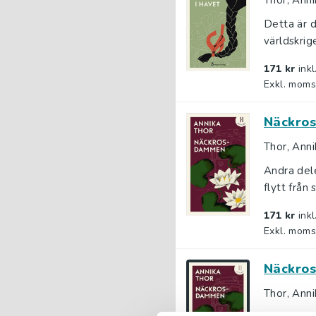
Thor, Anni
Detta är d
världskrige
171 kr
ink
Exkl. moms
Näckros
Thor, Anni
Andra dele
flytt från 
171 kr
ink
Exkl. moms
Näckros
Thor, Anni