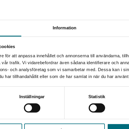
n i Annika Thors serie om Steffi och Nelli i lättläst version. Sys
sitt hemland Österrike för att ...
Information
djup (lättläst)
ka
cookies
en i Annika Thors älskade serie om systrarna Steffi och Nelli i lä
e för att anpassa innehållet och annonserna till användarna, tillh
dan Steffi och Nelli kom till Sver...
vår trafik. Vi vidarebefordrar även sådana identifierare och anna
nnons- och analysföretag som vi samarbetar med. Dessa kan i sin
l. moms
har tillhandahållit eller som de har samlat in när du har använt 
: 161 kr
jup (lättläst) (e-bok)
Inställningar
Statistik
ka
en i Annika Thors älskade serie om systrarna Steffi och Nelli i lä
dan Steffi och Nelli kom till Sver...