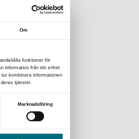
trarna Steffi och Nelli har
Om
del 3 av 4
ttläst version. Fyra år
andahålla funktioner för
n information från din enhet
 tur kombinera informationen
deras tjänster.
del 3 av 4
Marknadsföring
ttläst version. Fyra år