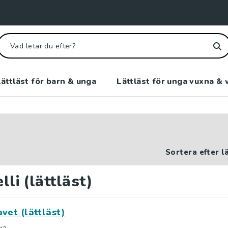
ättläst för barn & unga
Lättläst för unga vuxna & 
Sortera efter l
lli (lättläst)
avet (lättläst)