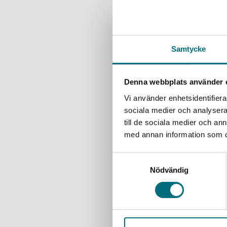
Andra dele
flytt från 
Samtycke
Havets 
Thor, Anni
Denna webbplats använder 
Tredje del
Vi använder enhetsidentifierar
har gått se
sociala medier och analysera 
till de sociala medier och a
171 kr
ink
med annan information som du 
Exkl. moms
Samtyckesval
Havets d
Nödvändig
Thor, Anni
Tredje del
har gått se