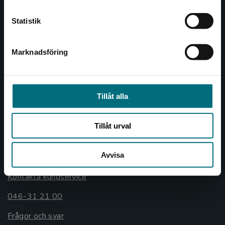
Kontakta kundservice
Kontakta oss
Statistik
Kontakta oss
046-31 20 00
Marknadsföring
Stäng
Box 141
221 00 Lund
Tillåt alla
Besöksadress:
Åkergränden 1
Tillåt urval
Kundservice
Avvisa
Kontakta kundservice
046-31 21 00
Frågor och svar