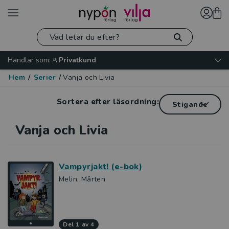
Handlar som:
Privatkund
Hem
/
Serier
/
Vanja och Livia
Sortera efter läsordning:
Vanja och Livia
Vampyrjakt! (e-bok)
Melin, Mårten
del 1 av 4