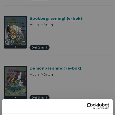
Spökbegravning! (e-bok)
Melin, Mårten
del 2 av 4
Demonpassning! (e-bok)
Melin, Mårten
del 3 av 4
Varulvsfeber! (e-bok)