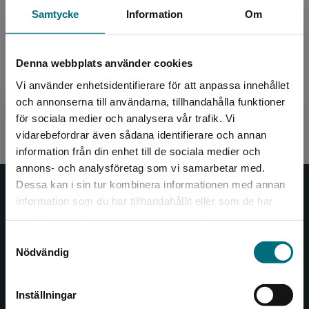
Samtycke
Information
Om
Melin, Mårten
Den fjärde och helt fristående delen i Mårten
Melins serie om klubbkompisarna Vanja och
Livia. Mårten skriver både spännande och
Denna webbplats använder cookies
skojigt och Johann...
Vi använder enhetsidentifierare för att anpassa innehållet
och annonserna till användarna, tillhandahålla funktioner
del 4 av 4
för sociala medier och analysera vår trafik. Vi
Begränsad fraktregion
vidarebefordrar även sådana identifierare och annan
information från din enhet till de sociala medier och
annons- och analysföretag som vi samarbetar med.
Dessa kan i sin tur kombinera informationen med annan
Nypon och Vilja
information som du har tillhandahållit eller som de har
Det verkar som att du besöker
samlat in när du har använt deras tjänster.
nyponochviljaforlag.se via en enhet utanför
Nypon och Vilja förlag ger ut böcker som väcker läslust
Samtyckesval
Sverige. Vi erbjuder inte leveranser utanför
och öppnar dörren till nya världar och möjligheter för
Nödvändig
Sverige. För att kunna slutföra ett köp måste
såväl barn som vuxna.
leveransadressen vara i Sverige.
Nypon och Vilja förlag är en del av Studentlitteratur.
Inställningar