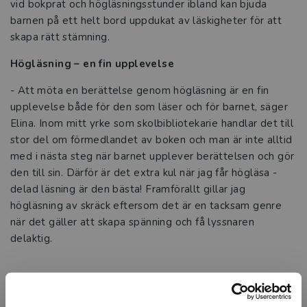
vid bokprat och högläsningsstunder ibland kan bjuda
barnen på ett helt bord uppdukat av läskigheter för att
skapa rätt stämning.
Högläsning – en fin upplevelse
- Att möta en berättelse genom högläsning är en fin
upplevelse både för den som läser och för barnet, säger
Elina. Inom mitt yrke som skolbibliotekarie handlar det till
stor del om förmedlandet av boken och man är inte alltid
med i nästa steg när barnet upplever berättelsen och gör
den till sin. Därför är det extra kul när jag får högläsa -
delad läsning är den bästa! Framförallt gillar jag
högläsning av skräck eftersom det är en tacksam genre
när det gäller att skapa spänning och få lyssnaren
delaktig.
Vi frågade Elina om hon ville dela med sig av sina bästa