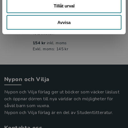
Doris och glasägget
Tillåt urval
Ljungqvist, Christin
Doris föräldrar har hittat sitt drömhus i
Avvisa
Bärgahem i norra Sverige, långt ifrån Göteborg
där Doris har sina kompisar, sin skola och sitt
fotbollsla...
154 kr
inkl. moms
Exkl. moms: 145 kr
Nypon och Vilja
Nypon och Vilja förlag ger ut böcker som väcker läslust
och öppnar dörren till nya världar och möjligheter för
såväl barn som vuxna.
Nypon och Vilja förlag är en del av Studentlitteratur.
Kontakta oss