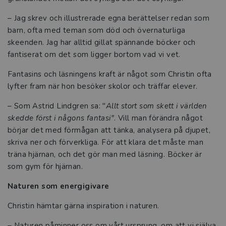
– Jag skrev och illustrerade egna berättelser redan som
barn, ofta med teman som död och övernaturliga
skeenden. Jag har alltid gillat spännande böcker och
fantiserat om det som ligger bortom vad vi vet.
Fantasins och läsningens kraft är något som Christin ofta
lyfter fram när hon besöker skolor och träffar elever.
– Som Astrid Lindgren sa: "
Allt stort som skett i världen
skedde först i någons fantasi"
. Vill man förändra något
börjar det med förmågan att tänka, analysera på djupet,
skriva ner och förverkliga. För att klara det måste man
träna hjärnan, och det gör man med läsning. Böcker är
som gym för hjärnan.
Naturen som energigivare
Christin hämtar gärna inspiration i naturen.
– Naturen påminner oss om vårt ursprung, om att vi själva