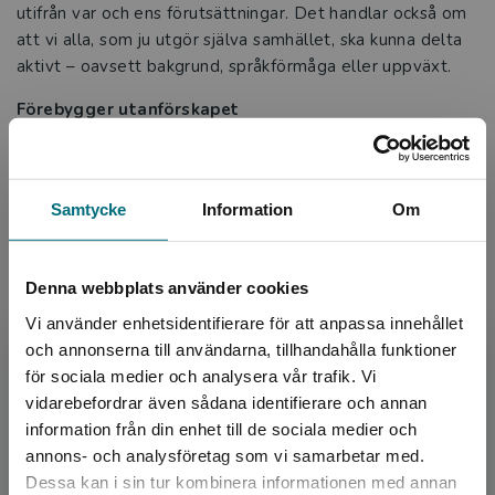
utifrån var och ens förutsättningar. Det handlar också om
att vi alla, som ju utgör själva samhället, ska kunna delta
aktivt – oavsett bakgrund, språkförmåga eller uppväxt.
Förebygger utanförskapet
Genom att tillgängliggöra lättläst litteratur och
information, och dessutom påminna politikerna om vilka
som faktiskt är en del av vårt samhälle, förebygger vi på
Samtycke
Information
Om
sikt utanförskapet redan innan det har hunnit uppstå.
Därmed har lättläst som genre sällan känts så fräsch,
aktuell och direkt nödvändig.
Denna webbplats använder cookies
Vi använder enhetsidentifierare för att anpassa innehållet
På tal om fräsch och aktuell; nya höstkatalogen innehåller
och annonserna till användarna, tillhandahålla funktioner
25 lättlästa nyheter för unga och vuxna. Vi på Vilja är
för sociala medier och analysera vår trafik. Vi
stolta över våra författare som bidrar till att det lättlästa
Begränsad fraktregion
vidarebefordrar även sådana identifierare och annan
utbudet aldrig har varit så brett, så rikt och känts så
information från din enhet till de sociala medier och
angeläget förut.
annons- och analysföretag som vi samarbetar med.
Finns det något särskilt du saknar i lättlästhyllan? Tveka
Dessa kan i sin tur kombinera informationen med annan