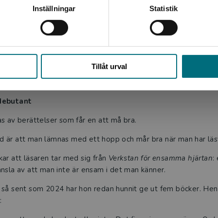
elgood
Inställningar
Statistik
rsta lättlästa bok, och hon beskriver arbetet som både givand
ligt, men också ett helt nytt sätt att tänka. Det är annorlunda 
Stäng
Tillåt urval
 drag av feelgood: värme, humor, vänskap – och ett stråk av e
 debutant
s av berättelser som får en att må bra.
 är att man lämnas med ett hopp och mår bra när man har läst
ar att läsaren tar med sig från
Verkstan för ensamma hjärtan
:
nsla av att man inte är ensam i det man känner.
 så sent som 2024 har hon redan hunnit ge ut fem böcker. Henn
: