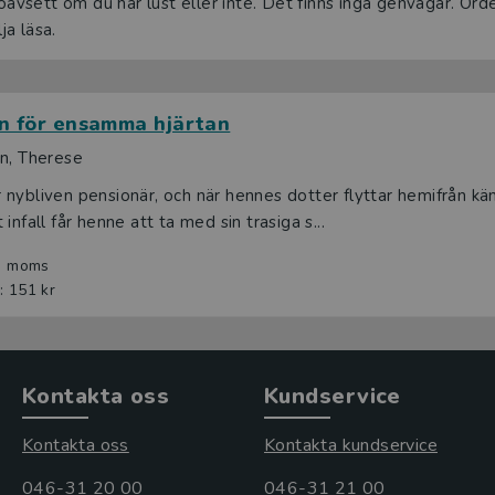
 oavsett om du har lust eller inte. Det finns inga genvägar. Or
lja läsa.
n för ensamma hjärtan
on, Therese
nybliven pensionär, och när hennes dotter flyttar hemifrån kä
infall får henne att ta med sin trasiga s...
l. moms
: 151 kr
Kontakta oss
Kundservice
Kontakta oss
Kontakta kundservice
046-31 20 00
046-31 21 00