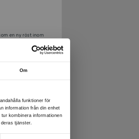
 som en ny röst inom
tläst litteratur med
 Böckerna riktar sig till
Om
nt man kan känna igen sig
andahålla funktioner för
. Den oväntade tomheten
n information från din enhet
 tur kombinera informationen
 här gången ville jag
deras tjänster.