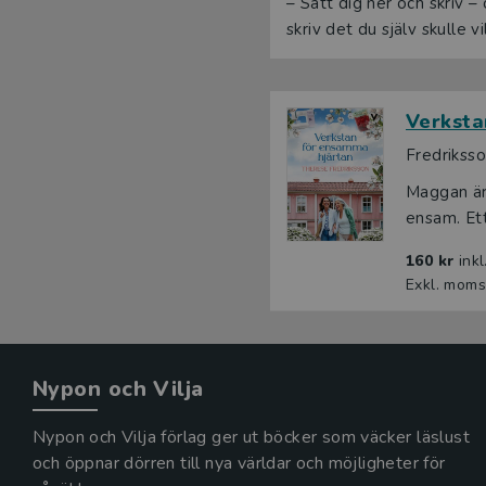
– Sätt dig ner och skriv –
skriv det du själv skulle vi
Verksta
Fredrikss
Maggan är 
ensam. Ett 
160 kr
ink
Exkl. moms
Nypon och Vilja
Nypon och Vilja förlag ger ut böcker som väcker läslust
och öppnar dörren till nya världar och möjligheter för