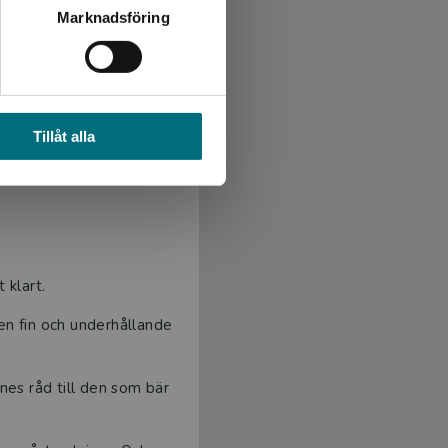
Marknadsföring
e och utmanande.
att skriva med ett enklare
Tillåt alla
nsamhet som väcker
 klart.
 en fin och underhållande
es råd till den som bär