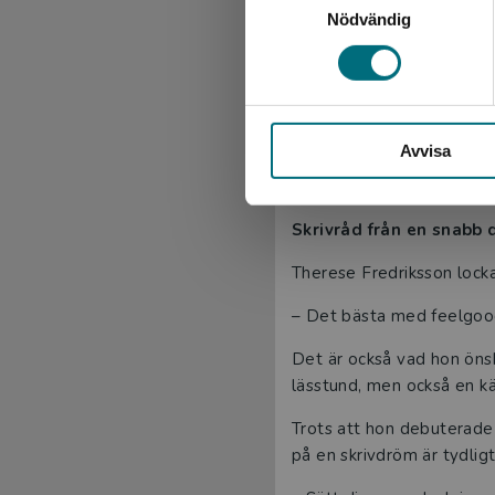
En ny röst i lättläst fe
Nödvändig
Detta är Fredrikssons fö
– Det har varit väldigt ro
språk.
Avvisa
Boken bär alla klassiska
igenkänning.
Skrivråd från en snabb
Therese Fredriksson locka
– Det bästa med feelgood
Det är också vad hon önsk
lässtund, men också en kä
Trots att hon debuterade
på en skrivdröm är tydligt