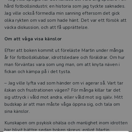
hård fotbollsindustri; en historia som jag tyckte saknades.
Jag ville också förmedla min sanning eftersom det gick
olika rykten om vad som hade hänt. Det var ett försök att
väcka diskussion, och att få upprättelse.
Om att våga visa känslor
Efter att boken kommit ut föreläste Martin under många
år för fotbollsklubbar, idrottsledare och föräldrar. Om hur
man förväntas vara som ung man, om att knyta näven i
fickan och kämpa på i det tysta.
– Jag ville lyfta vad som händer om vi agerar så. Vart tar
ilskan och frustrationen vägen? För många killar tar det
sig uttryck i våld mot andra, eller våld mot sig själv. Mitt
budskap är att man måste våga öppna sig, och tala om
sina känslor.
Kunskapen om psykisk ohälsa och manlighet inom idrotten
har blivit bättre sedan boken skrevs, enligt Martin.