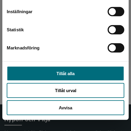
leveransadressen vara i Sverige.
Inställningar
Kontakta kundservice
Statistik
Marknadsföring
Stäng
I skuggan av San Siro (lättläst)
Bengtsson, Martin
Tillåt alla
192 kr
inkl. moms
Exkl. moms: 181 kr
Tillåt urval
Avvisa
Nypon och Vilja