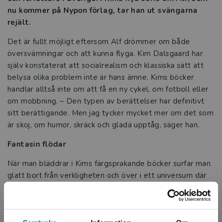
nu kommer på Nypon förlag, tar han ut svängarna
rejält.
Det är fullt möjligt eftersom Alf drömmer om både
översvämningar och att kunna flyga. Kim Dalsgaard har
själv konstaterat att socialrealism och klassiska sätt att
belysa olika problem inte är hans ämne. Kims böcker
handlar alltså inte om att få en ny cykel, om fotboll eller
om mobbning. – Den typen av berättelser har definitivt
sitt berättigande. Men jag tycker mycket mer om det som
är skoj, om humor, skräck och glada upptåg, säger han.
Fantasin flödar
När man bläddrar i Kims färgsprakande böcker surfar man
glatt bort från verkligheten och över i ett universum där
fantasin får fritt spelrum.
– Jag skulle kunna skriva om en kille som fiskar och inte får
napp. Men då skulle boken inte handla om hans