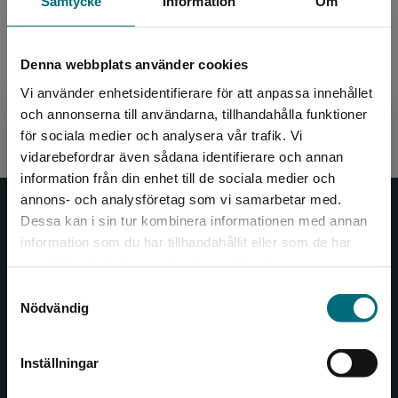
Samtycke
Information
Om
besvikelse, utan istället om vad som händer när han råkar
dra proppen ur sjön och vattnet rinner ut!
Denna webbplats använder cookies
Ni fattar! Böckerna i serierna om Alf och Viggo är så långt
från vardagsrealism man kan komma.
Vi använder enhetsidentifierare för att anpassa innehållet
och annonserna till användarna, tillhandahålla funktioner
Läs mer om Kims böcker
här
.
för sociala medier och analysera vår trafik. Vi
Begränsad fraktregion
vidarebefordrar även sådana identifierare och annan
information från din enhet till de sociala medier och
annons- och analysföretag som vi samarbetar med.
Nypon och Vilja
Dessa kan i sin tur kombinera informationen med annan
information som du har tillhandahållit eller som de har
Det verkar som att du besöker
Nypon och Vilja förlag ger ut böcker som väcker läslust
samlat in när du har använt deras tjänster.
nyponochviljaforlag.se via en enhet utanför
och öppnar dörren till nya världar och möjligheter för
Sverige. Vi erbjuder inte leveranser utanför
Samtyckesval
såväl barn som vuxna.
Nödvändig
Sverige. För att kunna slutföra ett köp måste
Nypon och Vilja förlag är en del av Studentlitteratur.
leveransadressen vara i Sverige.
Inställningar
Kontakta oss
Kontakta kundservice