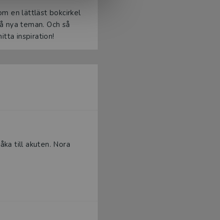
om en lättläst bokcirkel
på nya teman. Och så
itta inspiration!
åka till akuten. Nora