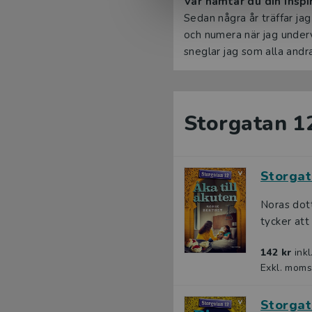
Var hämtar du din inspi
Sedan några år träffar jag
och numera när jag under
sneglar jag som alla andra 
Storgatan 1
Storgat
Noras dott
tycker att 
142 kr
ink
Exkl. moms
Storgat