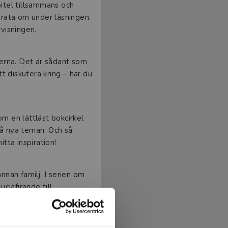
pitel tillsammans och
prata om under läsningen.
visningen.
kerna. Det är sådant som
t diskutera kring – har du
om en lättläst bokcirkel
på nya teman. Och så
itta inspiration!
annan familj. I serien om
ciafirande till