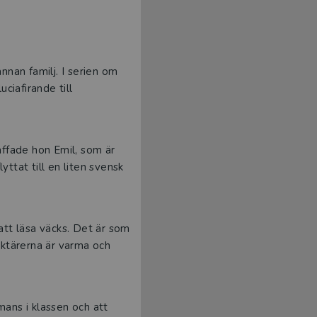
annan familj. I serien om
ciafirande till
äffade hon Emil, som är
yttat till en liten svensk
att läsa väcks. Det är som
raktärerna är varma och
ans i klassen och att