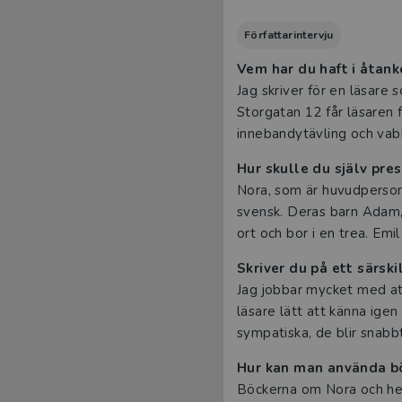
Författarintervju
Vem har du haft i åtank
Jag skriver för en läsare 
Storgatan 12 får läsaren f
innebandytävling och vab
Hur skulle du själv pre
Nora, som är huvudpersone
svensk. Deras barn Adam, 7
ort och bor i en trea. Emi
Skriver du på ett särski
Jag jobbar mycket med att
läsare lätt att känna igen
sympatiska, de blir snabbt
Hur kan man använda bö
Böckerna om Nora och henn