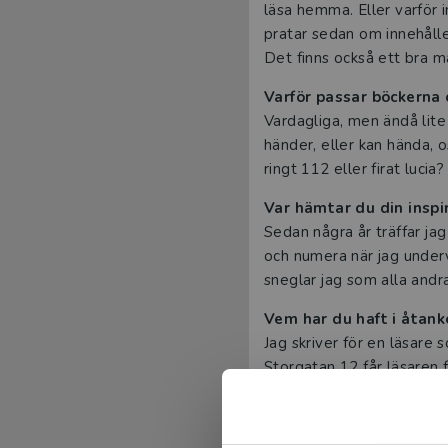
läsa hemma. Eller varför i
pratar sedan om innehålle
Det finns också ett bra m
Varför passar böckerna 
Vardagliga, men ändå lite
händer, eller kan hända, o
ringt 112 eller firat luci
Var hämtar du din inspi
Sedan några år träffar jag
och numera när jag under
sneglar jag som alla andra 
Vem har du haft i åtank
Jag skriver för en läsare 
Storgatan 12 får läsaren f
innebandytävling och vab
Hur skulle du själv pre