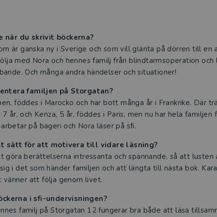
e när du skrivit böckerna?
som är ganska ny i Sverige och som vill glänta på dörren till en 
ölja med Nora och hennes familj från blindtarmsoperation och lu
bande. Och många andra händelser och situationer!
sentera familjen på Storgatan?
n, föddes i Marocko och har bott många år i Frankrike. Där tr
 år, och Kenza, 5 år, föddes i Paris, men nu har hela familjen fl
l arbetar på bageri och Nora läser på sfi.
lt sätt för att motivera till vidare läsning?
 göra berättelserna intressanta och spännande, så att lusten 
 sig i det som händer familjen och att längta till nästa bok. Ka
 vänner att följa genom livet.
ckerna i sfi-undervisningen?
es familj på Storgatan 12 fungerar bra både att läsa tillsamm