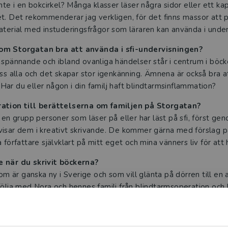
nte i en bokcirkel? Många klasser läser några sidor eller ett ka
t. Det rekommenderar jag verkligen, för det finns massor att 
aterial med instuderingsfrågor som läraren kan använda i under
om Storgatan bra att använda i sfi-undervisningen?
 spännande och ibland ovanliga händelser står i centrum i böc
ss alla och det skapar stor igenkänning. Ämnena är också bra at
a? Har du eller någon i din familj haft blindtarmsinflammation?
ration till berättelserna om familjen på Storgatan?
 en grupp personer som läser på eller har läst på sfi, först gen
visar dem i kreativt skrivande. De kommer gärna med förslag 
författare självklart på mitt eget och mina vänners liv för att h
e när du skrivit böckerna?
som är ganska ny i Sverige och som vill glänta på dörren till en 
ölja med Nora och hennes familj från blindtarmsoperation och lu
bande. Och många andra händelser och situationer!
sentera familjen på Storgatan?
Begränsad fraktregion