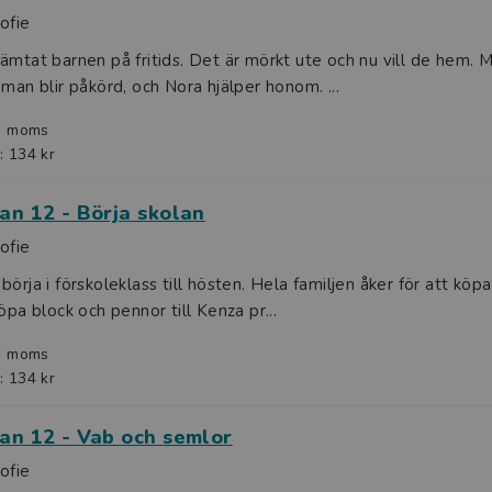
ofie
ämtat barnen på fritids. Det är mörkt ute och nu vill de hem.
 man blir påkörd, och Nora hjälper honom. ...
l. moms
: 134 kr
an 12 - Börja skolan
ofie
börja i förskoleklass till hösten. Hela familjen åker för att köpa
köpa block och pennor till Kenza pr...
l. moms
: 134 kr
an 12 - Vab och semlor
ofie