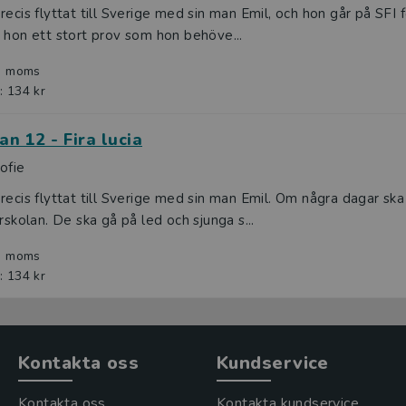
recis flyttat till Sverige med sin man Emil, och hon går på SFI f
 hon ett stort prov som hon behöve...
l. moms
: 134 kr
n 12 - Fira lucia
ofie
recis flyttat till Sverige med sin man Emil. Om några dagar ska
örskolan. De ska gå på led och sjunga s...
l. moms
: 134 kr
Kontakta oss
Kundservice
Kontakta oss
Kontakta kundservice