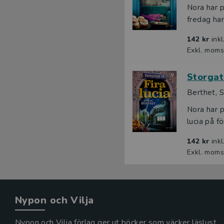
Nora har p
fredag har
142 kr
ink
Exkl. moms
Storgata
Berthet, S
Nora har p
lucia på f
142 kr
ink
Exkl. moms
Nypon och Vilja
Nypon och Vilja förlag ger ut böcker som väcker läslust