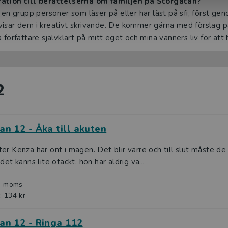
ration till berättelserna om familjen på Storgatan?
 en grupp personer som läser på eller har läst på sfi, först gen
visar dem i kreativt skrivande. De kommer gärna med förslag 
författare självklart på mitt eget och mina vänners liv för att h
2
an 12 - Åka till akuten
er Kenza har ont i magen. Det blir värre och till slut måste de 
det känns lite otäckt, hon har aldrig va...
l. moms
: 134 kr
an 12 - Ringa 112