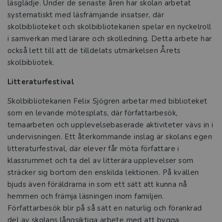
läsglädje. Under de senaste åren har skolan arbetat
systematiskt med läsfrämjande insatser, där
skolbiblioteket och skolbibliotekarien spelar en nyckelroll
i samverkan med lärare och skolledning. Detta arbete har
också lett till att de tilldelats utmärkelsen Årets
skolbibliotek.
Litteraturfestival
Skolbibliotekarien Felix Sjögren arbetar med biblioteket
som en levande mötesplats, där författarbesök,
temaarbeten och upplevelsebaserade aktiviteter vävs in i
undervisningen. Ett återkommande inslag är skolans egen
litteraturfestival, där elever får möta författare i
klassrummet och ta del av litterära upplevelser som
sträcker sig bortom den enskilda lektionen. På kvällen
bjuds även föräldrarna in som ett sätt att kunna nå
hemmen och främja läsningen inom familjen.
Författarbesök blir på så sätt en naturlig och förankrad
del av skolans långsiktiga arbete med att bygga