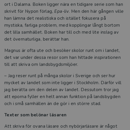
ort i Dalarna. Boken ligger nära en tidigare serie som han
skrivit för Nypon förlag,
Epa-liv
. Men den här gången ville
han lämna det realistiska och istället fokusera på
mystiska, farliga problem, med kopplingar långt bortom
det lilla samhället. Boken har till och med lite inslag av
det övernaturliga, berättar han.
Magnus är ofta ute och besöker skolor runt om i landet,
det var under dessa resor som han hittade inspirationen
till att skriva om landsbygdsmiljöer.
– Jag reser runt på många skolor i Sverige och ser hur
mycket av landet som inte ligger i Stockholm. Därför vill
jag berätta om den delen av landet. Dessutom tror jag
att eporna fyller en helt annan funktion på landsbygden
och i små samhällen än de gör i en större stad.
Texter som belönar läsaren
Att skriva för ovana läsare och nybörjarläsare är något