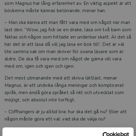
som Magnus har lång erfarenhet av. En viktig aspekt är att
böckerna måste kännas belönande, menar han.
– Man ska känna att man fått vara med om något när man
läst den. ”Wow, jag fick se en drake, läsa om två barn som
fäktas och någon som hittade en underbar skatt. Är det så
här det är att läsa då vill jag läsa en bok till”. Det är väl
lite samma sak om man skriver för ovana läsare som är
äldre. De ska få vara med om något de gärna vill vara
med om, igen och igen och igen.
Det mest utmanande med att skriva lättläst, menar
Magnus, är att undvika långa meningar och komplicerat
språk, men ändå göra språket så rikt och utvecklat som
möjligt, och absolut inte torftigt.
– Cliffhangers är ju alltid bra: hur ska det gå nu? Eller att
någon måste göra ett val: vad ska de välja nu?
Hur väcker vi läslust?