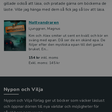
gillade också att läsa, och pratade gärna om böckerna de
läste. Ville jag hänga med dem så fick jag så lov att läsa.
Nattvandraren
Ljunggren, Magnus
Kim och Alex smiter ut sent en kväll och kör en
sväng med epan. Då ser de en okänd epa. De
följer efter den mystiska epan till det gamla
bruket. En...
154 kr
inkl. moms
Exkl. moms: 145 kr
Nypon och Vilja
Nypon och Vilja förlag ger ut böcker som väcker läslust
och öppnar dörren till nya världar och möjligheter för