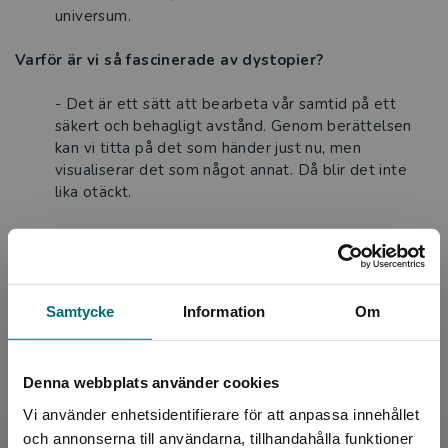
universum.
Varför är vi så fascinerade av dystopier?
- Det är ett sätt att bearbeta vår samtid på ett
säkert och behagligt avstånd. Genom berättelsen
kan vi titta på det som händer just nu, men
visualiserar det som något annat. Då blir det inte
lika otäckt.
- I oroliga tider är det ofta lockande att läsa om
mörka berättelser. Det gör att ens egna verklighet
inte verkar så hemsk eller dålig. I en dystopi är
allting ”lite mer”, lite överdrivet, vilket gör
Samtycke
Information
Om
berättelsen väldigt tydlig.
På vilket sätt är Orwells böcker aktuella idag?
Denna webbplats använder cookies
- 1984 är väldigt aktuell i dag i och med
Vi använder enhetsidentifierare för att anpassa innehållet
diskussionerna om fake news och kritiskt tänkande. I
och annonserna till användarna, tillhandahålla funktioner