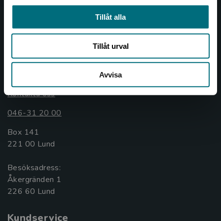
Nypon och Vilja förlag ger ut böcker som väcker läslust
Tillåt alla
och öppnar dörren till nya världar och möjligheter för
såväl barn som vuxna.
Nypon och Vilja förlag är en del av Studentlitteratur.
Tillåt urval
Kontakta oss
Avvisa
Kontakta oss
046-31 20 00
Box 141
221 00 Lund
Besöksadress:
Åkergränden 1
Kundservice