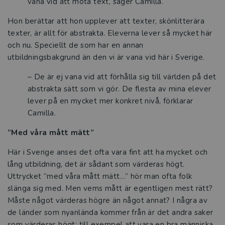
vana vid att möta text, säger Camilla.
Hon berättar att hon upplever att texter, skönlitterära
texter, är allt för abstrakta. Eleverna lever så mycket här
och nu. Speciellt de som har en annan
utbildningsbakgrund än den vi är vana vid här i Sverige.
– De är ej vana vid att förhålla sig till världen på det
abstrakta sätt som vi gör. De flesta av mina elever
lever på en mycket mer konkret nivå, förklarar
Camilla.
”Med våra mått mätt”
Här i Sverige anses det ofta vara fint att ha mycket och
lång utbildning, det är sådant som värderas högt.
Uttrycket ”med våra mått mätt…” hör man ofta folk
slänga sig med. Men vems mått är egentligen mest rätt?
Måste något värderas högre än något annat? I några av
de länder som nyanlända kommer från är det andra saker
som värderas högt; till exempel att vara en bra människa,