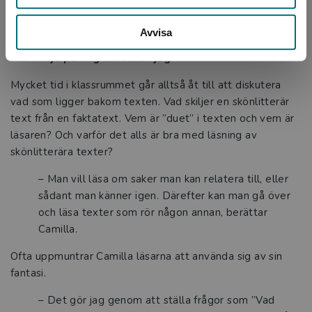
texten befinner sig i en egen dimension, att den inte
”sker här och nu”, säger hon.
Avvisa
Att skilja på mig textens ”jag”
Mycket tid i klassrummet går alltså åt till att diskutera
vad som ligger bakom texten. Vad skiljer en skönlitterär
text från en faktatext. Vem är ”duet” i texten och vem är
läsaren? Och varför det alls är bra med läsning av
skönlitterära texter?
– Man vill läsa om saker man kan relatera till, eller
sådant man känner igen. Därefter kan man gå över
och läsa texter som rör någon annan, berättar
Camilla.
Ofta uppmuntrar Camilla läsarna att använda sig av sin
fantasi.
– Det gör jag genom att ställa frågor som ”Vad