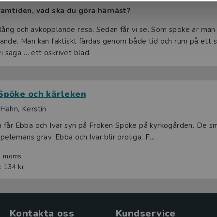
framtiden, vad ska du göra härnäst?
n lång och avkopplande resa. Sedan får vi se. Som spöke är man
ande. Man kan faktiskt färdas genom både tid och rum på ett s
vi säga … ett oskrivet blad.
Spöke och kärleken
Hahn, Kerstin
 får Ebba och Ivar syn på Fröken Spöke på kyrkogården. De s
Spelemans grav. Ebba och Ivar blir oroliga. F...
l. moms
: 134 kr
Kontakta oss
Kundservice