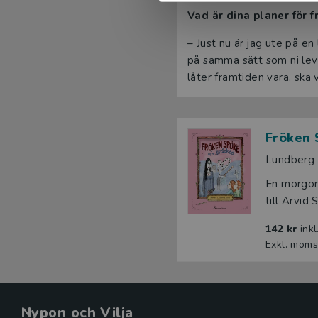
Vad är dina planer för 
– Just nu är jag ute på e
på samma sätt som ni lev
låter framtiden vara, ska 
Fröken 
Lundberg 
En morgon
till Arvid 
142 kr
ink
Exkl. moms
Nypon och Vilja