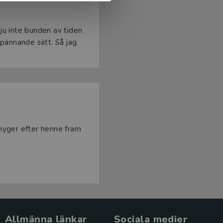
 ju inte bunden av tiden
pännande sätt. Så jag
myger efter henne fram
Allmänna länkar
Sociala medier