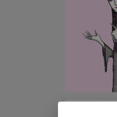
07 augusti, 2024
Vilket ävent