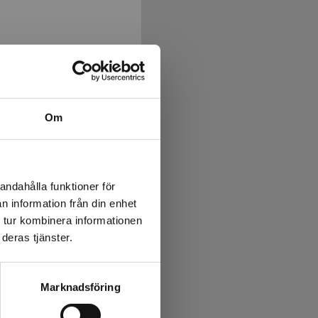
e åka till akuten. Nora
Om
andahålla funktioner för
n information från din enhet
 tur kombinera informationen
deras tjänster.
 förstås ha kalas! De
Marknadsföring