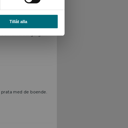
Tillåt alla
oween för första gången.
tt prata med de boende.