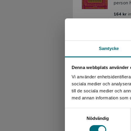
person h
164 kr
i
Exkl. mo
Storga
Noras do
Samtycke
tycker a
142 kr
i
Denna webbplats använder 
Exkl. mo
Vi använder enhetsidentifierar
sociala medier och analysera 
Storga
till de sociala medier och a
Berthet,
med annan information som du 
Noras so
Samtyckesval
bestämme
Nödvändig
142 kr
i