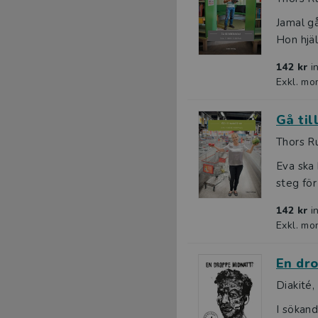
Jamal gå
Hon hjäl
142 kr
i
Exkl. mo
Gå til
Thors Ru
Eva ska 
steg för
142 kr
i
Exkl. mo
En dro
Diakité,
I sökand