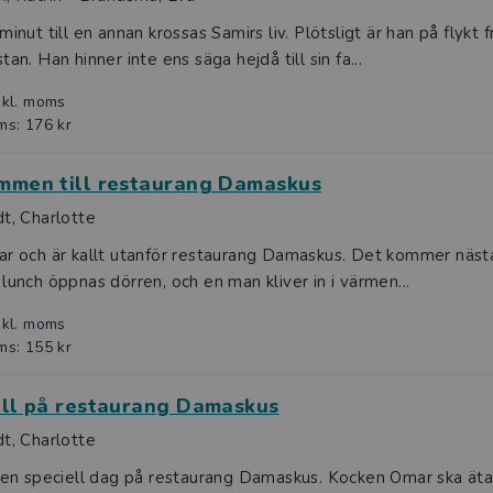
minut till en annan krossas Samirs liv. Plötsligt är han på flykt 
tan. Han hinner inte ens säga hejdå till sin fa...
nkl. moms
ms: 176 kr
mmen till restaurang Damaskus
t, Charlotte
r och är kallt utanför restaurang Damaskus. Det kommer nästa
lunch öppnas dörren, och en man kliver in i värmen...
nkl. moms
ms: 155 kr
äll på restaurang Damaskus
t, Charlotte
r en speciell dag på restaurang Damaskus. Kocken Omar ska ä