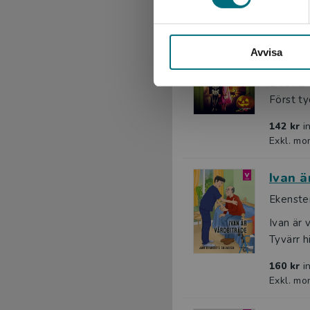
Exkl. mo
Storga
Avvisa
Berthet,
Det har 
Först tyc
142 kr
i
Exkl. mo
Ivan ä
Ekenste
Ivan är
Tyvärr h
160 kr
i
Exkl. mo