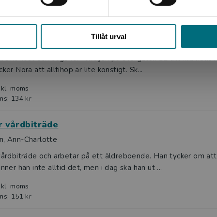
ms: 134 kr
Stäng
tan 12 - Pumpor och fest
Tillåt urval
 Sofie
blivit höst och dags för familjen på Storgatan 12 att fira hall
ker Nora att alltihop är lite konstigt. Sk...
nkl. moms
ms: 134 kr
r vårdbiträde
n, Ann-Charlotte
 vårdbiträde och arbetar på ett äldreboende. Han tycker om a
inner han inte alltid det, men i dag ska han ut ...
nkl. moms
ms: 151 kr