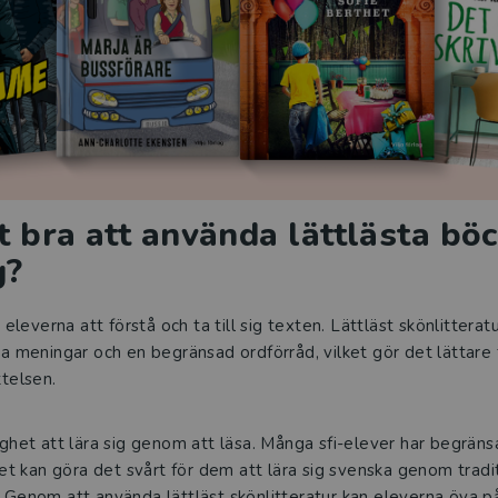
t bra att använda lättlästa böck
g?
eleverna att förstå och ta till sig texten. Lättläst skönlitteratu
a meningar och en begränsad ordförråd, vilket gör det lättare 
telsen.
ghet att lära sig genom att läsa. Många sfi-elever har begräns
ket kan göra det svårt för dem att lära sig svenska genom tradi
Genom att använda lättläst skönlitteratur kan eleverna öva på