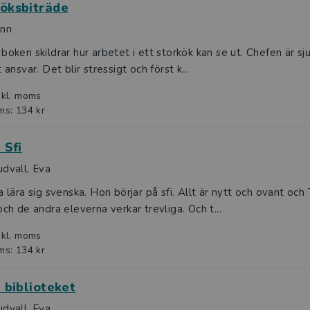
Köksbiträde
unn
boken skildrar hur arbetet i ett storkök kan se ut. Chefen är sju
 ansvar. Det blir stressigt och först k...
nkl. moms
ms: 134 kr
 Sfi
dvall, Eva
a lära sig svenska. Hon börjar på sfi. Allt är nytt och ovant och
och de andra eleverna verkar trevliga. Och t...
nkl. moms
ms: 134 kr
l biblioteket
dvall, Eva