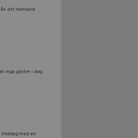
från sitt hemland
n inga gäster i dag.
ta middag med en