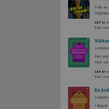
Från en 
Afghanis
187 kr
i
Exkl. mo
Välko
Lindsted
Det snöa
Men vid 
164 kr
i
Exkl. mo
En kv
Lindsted
I dag ä