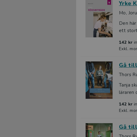
Yrke 
Mo, Jor
Den här 
ett stort
142 kr
i
Exkl. mo
Gå till
Thors Ru
Tanja sk
läraren 
142 kr
i
Exkl. mo
Gå til
Thors Ru