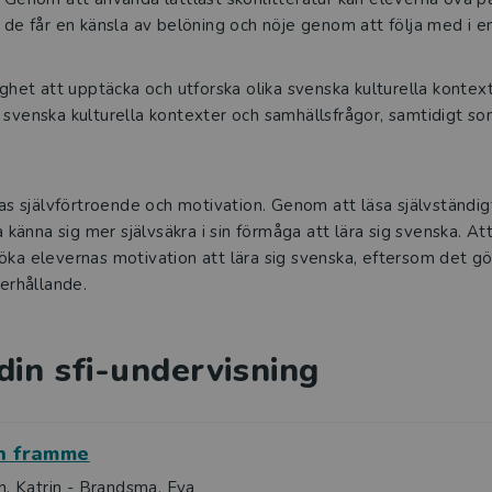
de får en känsla av belöning och nöje genom att följa med i e
het att upptäcka och utforska olika svenska kulturella kontexte
ka svenska kulturella kontexter och samhällsfrågor, samtidigt s
as självförtroende och motivation. Genom att läsa självständig
 känna sig mer självsäkra i sin förmåga att lära sig svenska. Att
t öka elevernas motivation att lära sig svenska, eftersom det g
erhållande.
din sfi-undervisning
n framme
n, Katrin - Brandsma, Eva