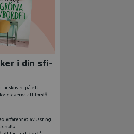
er i din sfi-
r är skriven på ett
för eleverna att förstå
ad erfarenhet av läsning
tionella
 att läsa och förstå