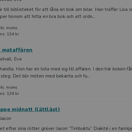
r till biblioteket för att låna en bok om bilar. Han träffar Lisa s
per honom att hitta en bra bok och att ordn...
nkl. moms
ms: 134 kr
l mataffären
dvall, Eva
handla. Hon har en lista med sig till affären. I den här boken får
 steg. Det blir möten med bekanta och fu...
nkl. moms
ms: 134 kr
ppe midnatt (lättläst)
 Jason
et efter sina rötter gräver Jason ”Timbuktu” Diakité i en familje