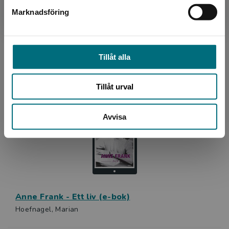
Marknadsföring
Stäng
Tillåt alla
Anna Lindh - Ett liv (e-bok)
Candil, Moa - Fredrikson, Bengt
Tillåt urval
Avvisa
Anne Frank - Ett liv (e-bok)
Hoefnagel, Marian