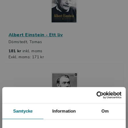
Albert Einstein - Ett liv
Dömstedt, Tomas
181 kr
inkl. moms
Exkl. moms: 171 kr
Samtycke
Information
Om
Alfred Nobel - Ett liv
Drewsen, A. - Dalén, C.