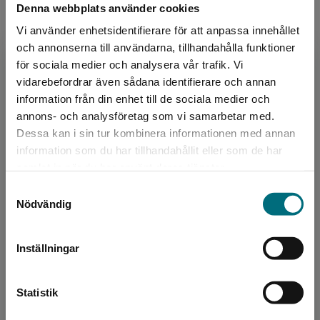
Denna webbplats använder cookies
181 kr
inkl. moms
Vi använder enhetsidentifierare för att anpassa innehållet
Exkl. moms: 171 kr
och annonserna till användarna, tillhandahålla funktioner
för sociala medier och analysera vår trafik. Vi
Begränsad fraktregion
vidarebefordrar även sådana identifierare och annan
information från din enhet till de sociala medier och
annons- och analysföretag som vi samarbetar med.
Dessa kan i sin tur kombinera informationen med annan
information som du har tillhandahållit eller som de har
Det verkar som att du besöker
samlat in när du har använt deras tjänster.
nyponochviljaforlag.se via en enhet utanför
Samtyckesval
Sverige. Vi erbjuder inte leveranser utanför
Anna Lindh - Ett liv
Nödvändig
Sverige. För att kunna slutföra ett köp måste
Candil, Moa - Fredrikson, Bengt
leveransadressen vara i Sverige.
181 kr
inkl. moms
Inställningar
Exkl. moms: 171 kr
Kontakta kundservice
Statistik